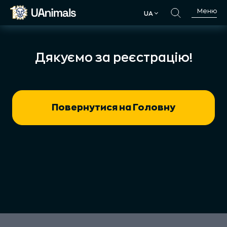
Skip
Меню
UA
to
UA
content
Дякуємо за реєстрацію!
Повернутися на Головну