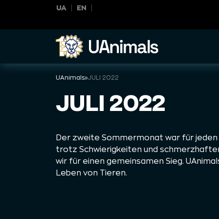
Skip
UA
EN
to
content
UAnimals
»
JULI 2022
JULI 2022
Der zweite Sommermonat war für jeden U
trotz Schwierigkeiten und schmerzhaft
wir für einen gemeinsamen Sieg. UAnimals
Leben von Tieren.