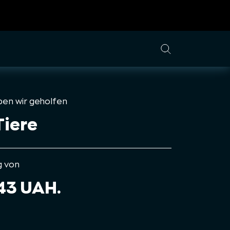
ben wir geholfen
Tiere
g von
743 UAH.