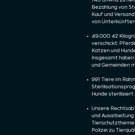
743 Griwna zu hel
Bezahlung von Ste
Kauf und Versand
von Unterkünften
49.000 42 Kilog
verschickt: Pfer
Katzen und Hunde
Insgesamt haben w
und Gemeinden mi
991 Tiere im Rah
Sterilisationspr
Hunde sterilisier
Unsere Rechtsabte
und Ausarbeitung
Tierschutzthemen
Polizei zu Tierquä