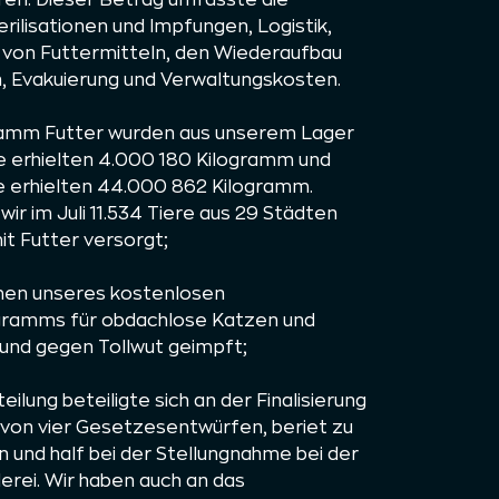
fen. Dieser Betrag umfasste die
rilisationen und Impfungen, Logistik,
 von Futtermitteln, den Wiederaufbau
, Evakuierung und Verwaltungskosten.
ramm Futter wurden aus unserem Lager
de erhielten 4.000 180 Kilogramm und
 erhielten 44.000 862 Kilogramm.
ir im Juli 11.534 Tiere aus 29 Städten
t Futter versorgt;
men unseres kostenlosen
ogramms für obdachlose Katzen und
t und gegen Tollwut geimpft;
ilung beteiligte sich an der Finalisierung
 von vier Gesetzesentwürfen, beriet zu
 und half bei der Stellungnahme bei der
lerei. Wir haben auch an das