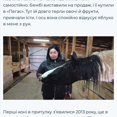
самостійно. Бембі виставили на продаж, і її купили
в «Пегас». Тут їй довго терли овочі й фрукти,
привчали їсти. І ось вона спокійно відкусує яблуко
в мене з рук.
Перші коні в притулку з’явилися 2013 року, ще в