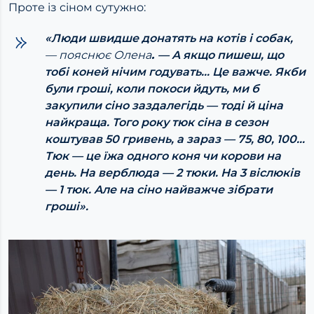
Проте із сіном сутужно:
«Люди швидше донатять на котів і собак,
— пояснює Олена
.
— А якщо пишеш, що
тобі коней нічим годувать… Це важче. Якби
були гроші, коли покоси йдуть, ми б
закупили сіно заздалегідь — тоді й ціна
найкраща. Того року тюк сіна в сезон
коштував 50 гривень, а зараз — 75, 80, 100…
Тюк — це їжа одного коня чи корови на
день. На верблюда — 2 тюки. На 3 віслюків
— 1 тюк. Але на сіно найважче зібрати
гроші».