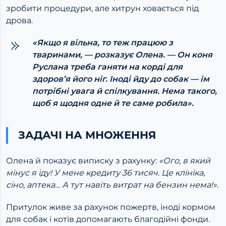
зробити процедури, але хитрун ховається під
дрова.
«Якщо я вільна, то теж працюю з
тваринами, — розказує Олена. — Он коня
Руслана треба ганяти на корді
для
здоров’я його ніг. Іноді йду до собак — їм
потрібні увага й спілкування. Нема такого,
щоб я щодня одне й те саме робила».
ЗАДАЧІ НА МНОЖЕННЯ
Олена й показує виписку з рахунку:
«Ого, в який
мінус я іду!
У мене кредиту 36 тисяч. Це клініка,
сіно, аптека… А тут навіть витрат на бензин нема!».
Притулок живе за рахунок пожертв, іноді кормом
для собак і котів допомагають благодійні фонди.