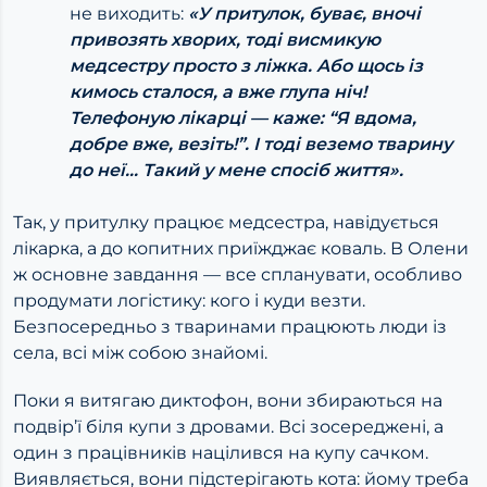
не виходить:
«У притулок, буває, вночі
привозять хворих, тоді висмикую
медсестру просто з ліжка. Або щось із
кимось сталося, а вже глупа ніч!
Телефоную лікарці — каже: “Я вдома,
добре вже, везіть!”. І тоді веземо тварину
до неї… Такий у мене спосіб життя».
Так, у притулку працює медсестра, навідується
лікарка, а до копитних приїжджає коваль. В Олени
ж основне завдання — все спланувати, особливо
продумати логістику: кого і куди везти.
Безпосередньо з тваринами працюють люди із
села, всі між собою знайомі.
Поки я витягаю диктофон, вони збираються на
подвір’ї біля купи з дровами. Всі зосереджені, а
один з працівників націлився на купу сачком.
Виявляється, вони підстерігають кота: йому треба