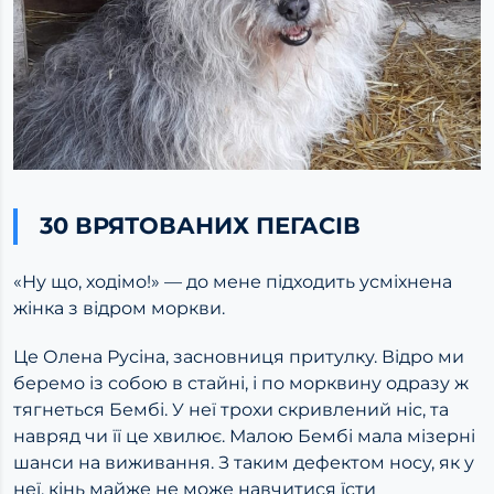
30 ВРЯТОВАНИХ ПЕГАСІВ
«Ну що, ходімо!» — до мене підходить усміхнена
жінка з відром моркви.
Це Олена Русіна, засновниця притулку. Відро ми
беремо із собою в стайні, і по морквину одразу ж
тягнеться Бембі.
У неї трохи скривлений ніс, та
навряд чи її це хвилює. Малою Бембі мала мізерні
шанси на виживання. З таким дефектом носу, як у
неї, кінь майже не може навчитися їсти