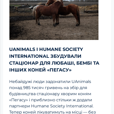
UANIMALS І HUMANE SOCIETY
INTERNATIONAL ЗБУДУВАЛИ
СТАЦІОНАР ДЛЯ ЛЮБАШІ, БЕМБІ ТА
ІНШИХ КОНЕЙ «ПЕГАСУ»
Небайдужі люди задонатили UAnimals
понад 985 тисяч гривень на збір для
будівництва стаціонару хворим коням
«Пегасу» і приблизно стільки ж додали
партнери Humane Society International.
Тепер коней лікуватимуть на місці — без