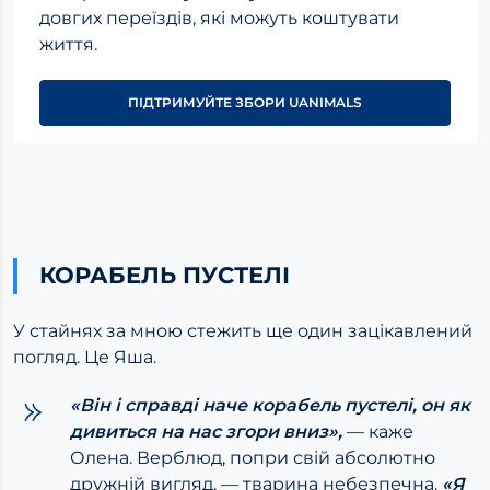
довгих переїздів, які можуть коштувати
життя.
ПІДТРИМУЙТЕ ЗБОРИ UANIMALS
КОРАБЕЛЬ ПУСТЕЛІ
У стайнях за мною стежить ще один зацікавлений
погляд. Це Яша.
«Він і справді наче корабель пустелі, он як
дивиться на нас згори вниз»,
— каже
Олена. Верблюд, попри свій абсолютно
дружній вигляд, — тварина небезпечна.
«Я