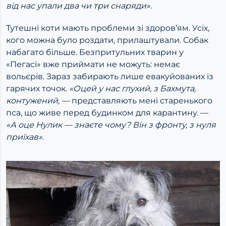
від нас упали два чи три снаряди».
Тутешні коти мають проблеми зі здоров’ям. Усіх,
кого можна було роздати, прилаштували. Собак
набагато більше. Безпритульних тварин у
«Пегасі» вже приймати не можуть: немає
вольєрів. Зараз забирають лише евакуйованих із
гарячих точок.
«Оцей у нас глухий, з Бахмута,
контужений,
—
представляють мені старенького
пса, що живе перед будинком для карантину. —
«А оце Нулик — знаєте чому? Він з фронту, з нуля
приїхав».