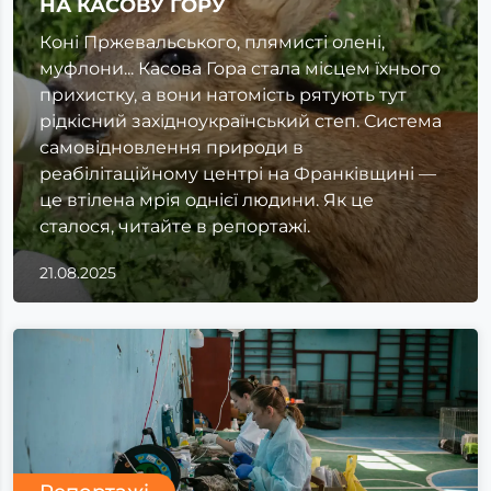
НА КАСОВУ ГОРУ
Коні Пржевальського, плямисті олені,
муфлони... Касова Гора стала місцем їхнього
прихистку, а вони натомість рятують тут
рідкісний західноукраїнський степ. Система
самовідновлення природи в
реабілітаційному центрі на Франківщині —
це втілена мрія однієї людини. Як це
сталося, читайте в репортажі.
21.08.2025