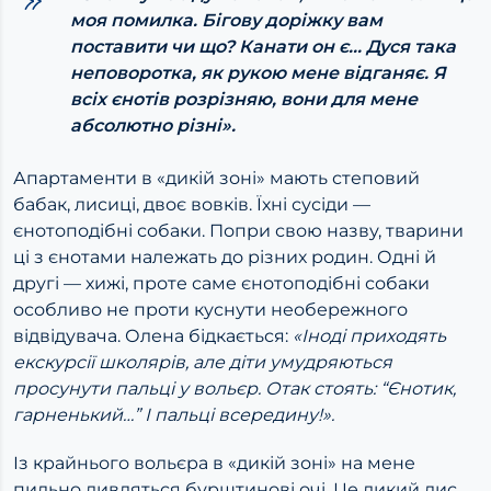
моя помилка. Бігову доріжку вам
поставити чи що? Канати он є… Дуся така
неповоротка, як рукою мене відганяє. Я
всіх єнотів розрізняю, вони для мене
абсолютно різні».
Апартаменти в «дикій зоні» мають степовий
бабак, лисиці, двоє вовків. Їхні сусіди —
єнотоподібні собаки. Попри свою назву, тварини
ці з єнотами належать до різних родин. Одні й
другі — хижі, проте саме єнотоподібні собаки
особливо не проти куснути необережного
відвідувача. Олена бідкається:
«Іноді приходять
екскурсії школярів, але діти умудряються
просунути пальці у вольєр. Отак стоять: “Єнотик,
гарненький…” І пальці всередину!».
Із крайнього вольєра в «дикій зоні» на мене
пильно дивляться бурштинові очі. Це дикий лис.