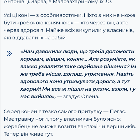
Антонівці. Зараз, в Малозахариному, їх 30.
Усі ці коні — з особливостями. Ніхто з них не може
бути «робочою конячкою» — хто через вік, а хто
через здоров’я. Майже всіх викупили у власників,
які віддавали їх на забій.
«Нам дзвонили люди, що треба допомогти
коровам, вівцям, коням… Але розумієте, як
важко ухвалити таке серйозне рішення? Їм
же треба місце, догляд, утримання. Навіть
здорового коня утримувати дорого, а тут
хворий! Ми все ж пішли на ризик, взяли, і у
нас вийшло»,
— згадує Олена.
Серед коней є тезко самого притулку — Пегас.
Має травму ноги, тому власникам було ясно:
жеребець не зможе возити вантажі чи вершників.
Тепер він живе тут.