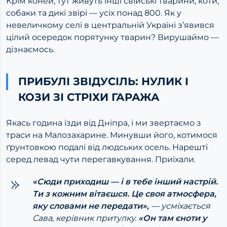
Крім коней, тут живуть інші свійські тварини, коти,
собаки та дикі звірі — усіх понад 800. Як у
невеличкому селі в центральній Україні з’явився
цілий осередок порятунку тварин? Вирушаймо —
дізнаємось.
ПРИБУЛІ ЗВІДУСІЛЬ: НУЛИК І
КОЗИ ЗІ СТРІХИ ГАРАЖА
Якась година їзди від Дніпра, і ми звертаємо з
траси на Малозахарине. Минувши його, котимося
ґрунтовкою подалі від людських осель. Нарешті
серед левад чути перегавкування. Приїхали.
«Сюди приходиш — і в тебе інший настрій.
Ти з кожним вітаєшся. Це своя атмосфера,
яку словами не передати»,
— усміхається
Сава, керівник притулку.
«Он там єноти у