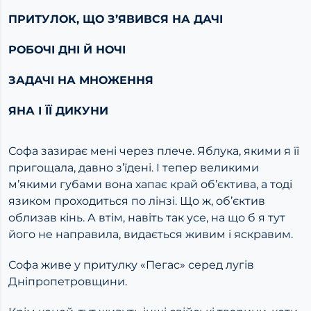
ПРИТУЛОК, ЩО З’ЯВИВСЯ НА ДАЧІ
РОБОЧІ ДНІ Й НОЧІ
ЗАДАЧІ НА МНОЖЕННЯ
ЯНА І ЇЇ ДИКУНИ
Софа зазирає мені через плече. Яблука, якими я її
пригощала, давно з’їдені. І тепер великими
м’якими губами вона хапає край об’єктива, а тоді
язиком проходиться по лінзі. Що ж, об’єктив
облизав кінь. А втім, навіть так усе, на що б я тут
його не направила, видається живим і яскравим.
Софа живе у притулку «Пегас» серед лугів
Дніпропетровщини.