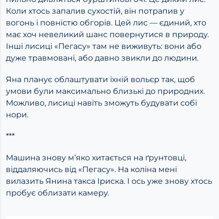
Коли хтось запалив сухостій, він потрапив у
вогонь і повністю обгорів. Цей лис — єдиний, хто
має хоч невеликий шанс повернутися в природу.
Інші лисиці «Пегасу» там не виживуть: вони або
дуже травмовані, або давно звикли до людини.
Яна планує облаштувати їхній вольєр так, щоб
умови були максимально близькі до природних.
Можливо, лисиці навіть зможуть будувати собі
нори.
***
Машина знову м’яко хитається на ґрунтовці,
віддаляючись від «Пегасу». На коліна мені
вилазить Янина такса Іриска. І ось уже знову хтось
пробує облизати камеру.