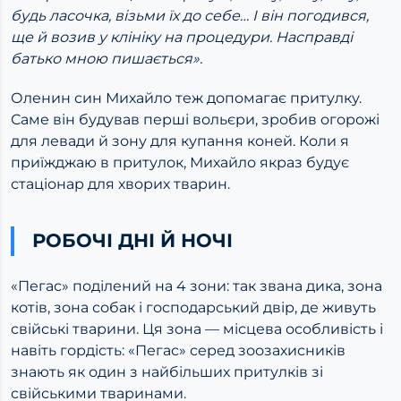
будь ласочка, візьми їх до себе… І він погодився,
ще й возив у клініку на процедури. Насправді
батько мною пишається».
Оленин син Михайло теж допомагає притулку.
Саме він будував перші вольєри, зробив огорожі
для левади й зону для купання коней. Коли я
приїжджаю в притулок, Михайло якраз будує
стаціонар для хворих тварин.
РОБОЧІ ДНІ Й НОЧІ
«Пегас» поділений на 4 зони: так звана дика, зона
котів, зона собак і господарський двір, де живуть
свійські тварини. Ця зона — місцева особливість і
навіть гордість: «Пегас» серед зоозахисників
знають як один з найбільших притулків зі
свійськими тваринами.