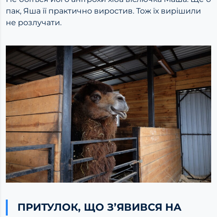
пак, Яша її практично виростив. Тож їх вирішили
не розлучати.
ПРИТУЛОК, ЩО З’ЯВИВСЯ НА