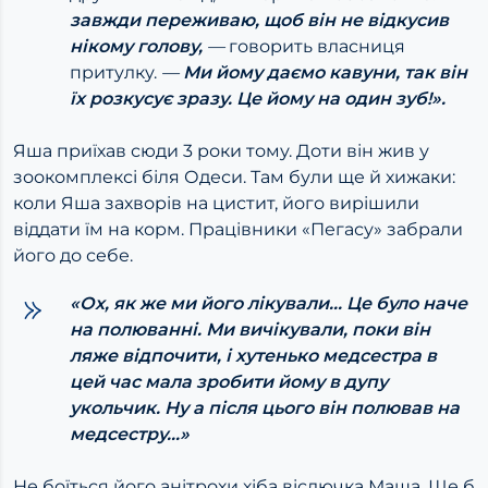
завжди переживаю, щоб він не відкусив
нікому голову,
—
говорить власниця
притулку.
—
Ми йому даємо кавуни, так він
їх розкусує зразу. Це йому на один зуб!».
Яша приїхав сюди 3 роки тому. Доти він жив у
зоокомплексі біля Одеси. Там були ще й хижаки:
коли Яша захворів на цистит, його вирішили
віддати їм на корм. Працівники «Пегасу» забрали
його до себе.
«Ох, як же ми його лікували… Це було наче
на полюванні. Ми вичікували, поки він
ляже відпочити, і хутенько медсестра в
цей час мала зробити йому в дупу
укольчик. Ну а після цього він полював на
медсестру…»
Не боїться його анітрохи хіба віслючка Маша. Ще б