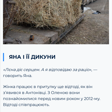
ЯНА І ЇЇ ДИКУНИ
«Лєна діє серцем. А я відповідаю за раціо»,
—
говорить Яна.
Жінка працює в притулку ще відтоді, як він
з’явився в Антонівці. З Оленою вони
познайомилися перед новим роком у 2012-му.
Відтоді співпрацюють.