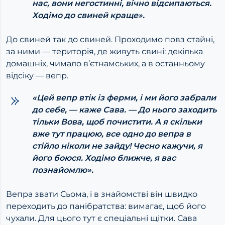
нас, вони негостинні, вічно відсипаються.
Ходімо до свиней краще».
До свиней так до свиней. Проходимо повз стайні,
за ними — територія, де живуть свині: декілька
домашніх, чимало в’єтнамських, а в останньому
відсіку — вепр.
«Цей вепр втік із ферми, і ми його забрали
до себе, — каже Сава. — До нього заходить
тільки Вова, щоб почистити. А я скільки
вже тут працюю, все одно до вепра в
стійло ніколи не зайду! Чесно кажучи, я
його боюся. Ходімо ближче, я вас
познайомлю».
Вепра звати Сьома, і в знайомстві він швидко
переходить до панібратства: вимагає, щоб його
чухали. Для цього тут є спеціальні щітки. Сава