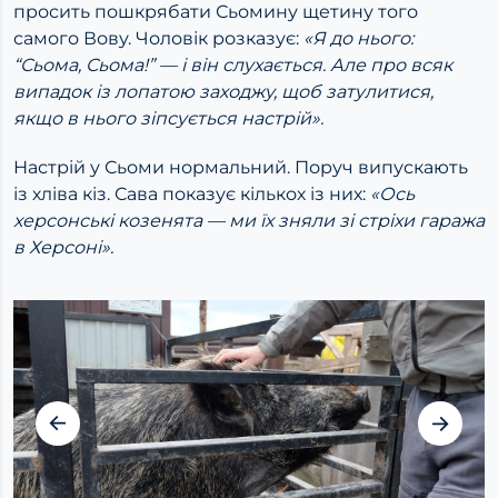
просить пошкрябати Сьомину щетину того
самого Вову. Чоловік розказує:
«Я до нього:
“Сьома, Сьома!” — і він слухається. Але про всяк
випадок із лопатою заходжу, щоб затулитися,
якщо в нього зіпсується настрій».
Настрій у Сьоми нормальний. Поруч випускають
із хліва кіз. Сава показує кількох із них:
«Ось
херсонські козенята — ми їх зняли зі стріхи гаража
в Херсоні».