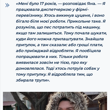
«Мені було 17 років, —
розповідає Яна.
— Я
працювала диспетчеркою у фірмі-
перевізнику. Хтось викинув цуценя, і воно
бігало біля моєї роботи. Прикольне таке. Я
розуміла, що пес потрапить під машину,
якщо там залишиться. Тому почала шукати,
куди його можна прилаштувати. Знайшла
притулок, а там сказали: або гроші плати,
або приїжджай відробляти. Я пообіцяла
попрацювати в них. Тільки робота
виявилася зовсім не тією, про яку
домовлялася. Тоді хтось потруїв собак у
тому притулку. Я відробляла тим, що
збирала трупи».