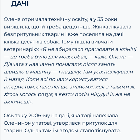
ДАЧІ
Олена отримала технічну освіту, а у 33 роки
вирішила, що їй треба дещо інше. Жінка лікувала
безпритульних тварин і вже поселила на дачі
кілька десятків собак. Тому пішла вивчати
ветеринарію:
«Я не збиралася працювати в клініці
— це треба було для моїх собак,
— каже Олена.
—
Дівчата з навчання помагали: після занять
швидко в машину — і на дачу. Там усіх полікували
й назад. Коли всі почали користуватися
інтернетом, стало легше знайомитися з такими ж.
Хтось когось рятує, а везти потім нікуди! Їх же не
викинеш!»
.
Ось так у 2006-му на дачі, яка тоді належала
Олениному татові, утворився притулок для
тварин. Однак там їм згодом стало тіснувато.