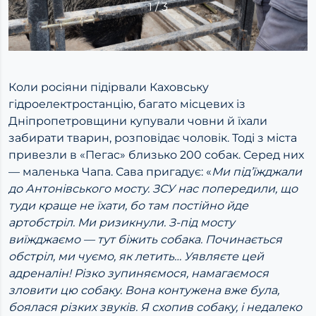
1
/
3
Коли росіяни підірвали Каховську
гідроелектростанцію, багато місцевих із
Дніпропетровщини купували човни й їхали
забирати тварин, розповідає чоловік. Тоді з міста
привезли в «Пегас» близько 200 собак. Серед них
— маленька Чапа. Сава пригадує: «
Ми під’їжджали
до Антонівського мосту. ЗСУ нас попередили, що
туди краще не їхати, бо там постійно йде
артобстріл. Ми ризикнули. З-під мосту
виїжджаємо — тут біжить собака. Починається
обстріл, ми чуємо, як летить… Уявляєте цей
адреналін! Різко зупиняємося, намагаємося
зловити цю собаку. Вона контужена вже була,
боялася різких звуків. Я схопив собаку, і недалеко