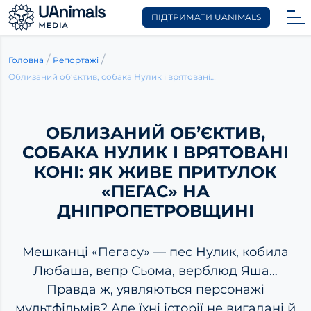
ПІДТРИМАТИ UANIMALS
Skip
to
/
/
Головна
Репортажі
content
Облизаний об’єктив, собака Нулик і врятовані коні: як живе притулок «Пегас» на Дніпропетровщині
ОБЛИЗАНИЙ ОБ’ЄКТИВ,
СОБАКА НУЛИК І ВРЯТОВАНІ
КОНІ: ЯК ЖИВЕ ПРИТУЛОК
«ПЕГАС» НА
ДНІПРОПЕТРОВЩИНІ
Мешканці «Пегасу» — пес Нулик, кобила
Любаша, вепр Сьома, верблюд Яша…
Правда ж, уявляються персонажі
мультфільмів? Але їхні історії не вигадані й