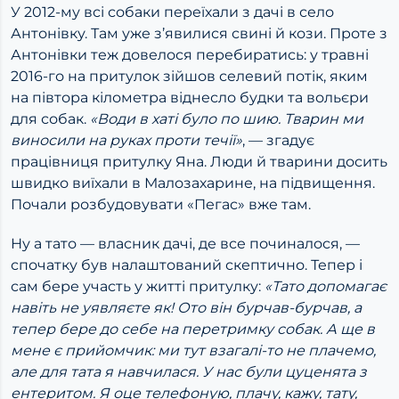
У 2012-му всі собаки переїхали з дачі в село
Антонівку. Там уже з’явилися свині й кози. Проте з
Антонівки теж довелося перебиратись: у травні
2016-го на притулок зійшов селевий потік, яким
на півтора кілометра віднесло будки та вольєри
для собак.
«Води в хаті було по шию. Тварин ми
виносили на руках проти течії»
,
— згадує
працівниця притулку Яна. Люди й тварини досить
швидко виїхали в Малозахарине, на підвищення.
Почали розбудовувати «Пегас» вже там.
Ну а тато — власник дачі, де все починалося, —
спочатку був налаштований скептично. Тепер і
сам бере участь у житті притулку:
«Тато допомагає
навіть не уявляєте як! Ото він бурчав-бурчав, а
тепер бере до себе на перетримку собак. А ще в
мене є прийомчик: ми тут взагалі-то не плачемо,
але для тата я навчилася. У нас були цуценята з
ентеритом. Я оце телефоную, плачу, кажу, тату,