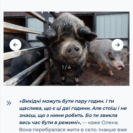
1
/
4
«Вихідні можуть бути пару годин. І ти
щаслива, що є ці дві години. Але стоїш і не
знаєш, що з ними робить. Бо ти звикла
весь час бути в режимі»,
— каже Олена.
Вона перебралася жити в село. Інакше вже