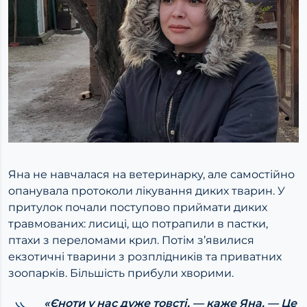
Яна не навчалася на ветеринарку, але самостійно
опанувала протоколи лікування диких тварин. У
притулок почали поступово приймати диких
травмованих: лисиці, що потрапили в пастки,
птахи з переломами крил. Потім з’явилися
екзотичні тварини з розплідників та приватних
зоопарків. Більшість прибули хворими.
«Єноти у нас дуже товсті, — каже Яна. — Це