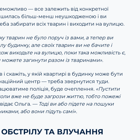
неможливо — все залежить від конкретної
лишилась більш-менш неушкодженою і ви
реба забирати всіх тварин і виходити на вулицю.
у тварин не було поруч із вами, а тепер ви
лу будинку, але своїх тварин ви не бачите і
акож виходьте на вулицю, поки така можливість є
,
 можете загинути разом із тваринами»
.
в і скажіть, у якій квартирі в будинку може бути
наційний центр — треба звернутися туди.
ацюватиме поліція, буде очеплення.
«Пустити
коли вже не буде загрози життю, тобто пожежі
відає Ольга.
— Тоді ви або підете на пошуки
никами, або вони підуть самі».
Я ОБСТРІЛУ ТА ВЛУЧАННЯ