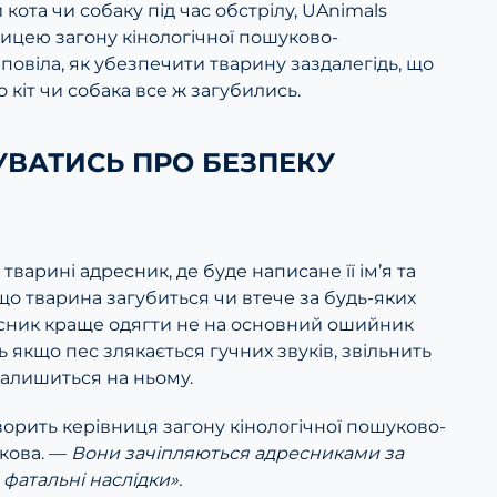
 кота чи собаку під час обстрілу, UAnimals
ицею загону кінологічної пошуково-
повіла, як убезпечити тварину заздалегідь, що
о кіт чи собака все ж загубились.
УВАТИСЬ ПРО БЕЗПЕКУ
тварині адресник, де буде написане її ім’я та
о тварина загубиться чи втече за будь-яких
ресник краще одягти не на основний ошийник
ь якщо пес злякається гучних звуків, звільнить
залишиться на ньому.
оворить керівниця загону кінологічної пошуково-
ікова. —
Вони зачіпляються адресниками за
 фатальні наслідки».