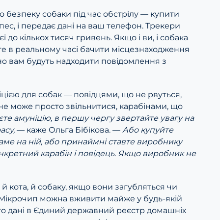
о безпеку собаки під час обстрілу — купити
пес, і передає дані на ваш телефон. Трекери
ї до кількох тисяч гривень. Якщо і ви, і собака
ете в реальному часі бачити місцезнаходження
но вам будуть надходити повідомлення з
ією для собак — повідцями, що не рвуться,
не може просто звільнитися, карабінами, що
єте амуніцію, в першу чергу звертайте увагу на
асу,
— каже Ольга Бібікова. —
Або купуйте
саме на ній, або принаймні ставте виробнику
нкретний карабін і повідець. Якщо виробник не
й кота, й собаку, якщо вони загубляться чи
. Мікрочип можна вживити майже у будь-якій
його дані в Єдиний державний реєстр домашніх