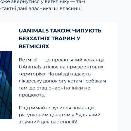
може звернутися у ветклініку — там
нтактні дані власника чи власниці.
UANIMALS ТАКОЖ ЧИПУЮТЬ
БЕЗХАТНІХ ТВАРИН У
ВЕТМІСІЯХ
Ветмісії — це проєкт, який команда
UAnimals втілює на прифронтових
територіях. На виїзді надають
лікарську допомогу котам і собакам
там, де стаціонарні клініки не
працюють.
Підтримайте зусилля команди
рятунковим донатом у будь-який
зручний для вас спосіб!