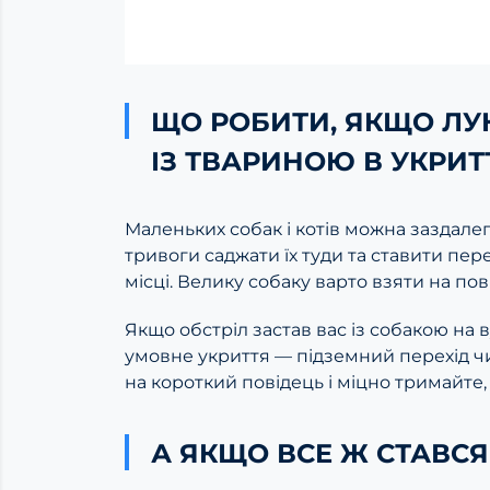
ЩО РОБИТИ, ЯКЩО ЛУН
ІЗ ТВАРИНОЮ В УКРИ
Маленьких собак і котів можна заздалег
тривоги саджати їх туди та ставити пер
місці. Велику собаку варто взяти на пов
Якщо обстріл застав вас із собакою на
умовне укриття — підземний перехід чи п
на короткий повідець і міцно тримайте, 
А ЯКЩО ВСЕ Ж СТАВСЯ