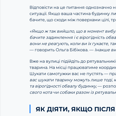
Відповісти на це питання однозначно 
ситуації. Якщо ваша частина будинку 
бачите, що сходи між поверхами цілі, т
«Якщо ж так вийшло, що в момент вибух
бачите задимлення і є вірогідність обва
вони не реагують, коли ви їх гукаєте, т
— говорить Ольга Бібікова. —
Інакше ви
Вже на вулиці підійдіть до рятувальникі
тварина. На місці працюватиме коорди
Шукати самотужки вас не пустять — пр
вас шукати тварину можуть лише тоді, 
та вірогідності обвалу будинку,
— розпо
свого кота чи собаки разом із рятуваль
ЯК ДІЯТИ, ЯКЩО ПІСЛ