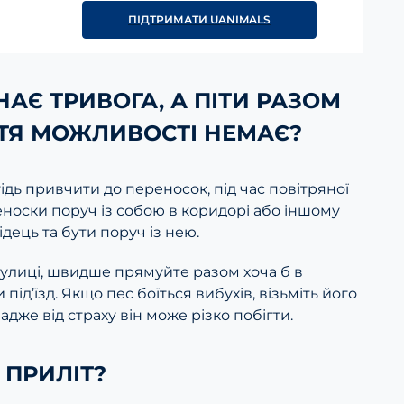
ПІДТРИМАТИ UANIMALS
АЄ ТРИВОГА, А ПІТИ РАЗОМ
ТТЯ МОЖЛИВОСТІ НЕМАЄ?
ідь привчити до переносок, під час повітряної
еноски поруч із собою в коридорі або іншому
ідець та бути поруч із нею.
 вулиці, швидше прямуйте разом хоча б в
ід’їзд. Якщо пес боїться вибухів, візьміть його
адже від страху він може різко побігти.
 ПРИЛІТ?