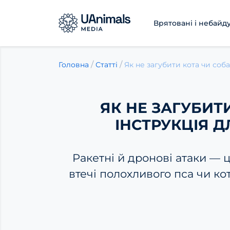
Врятовані і небайд
Skip
to
/
/
Головна
Статті
content
ЯК НЕ ЗАГУБИТИ
ІНСТРУКЦІЯ Д
Ракетні й дронові атаки — ц
втечі полохливого пса чи кот