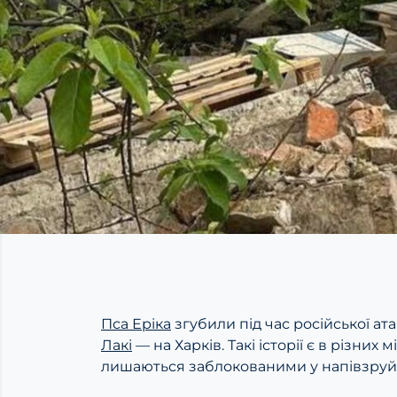
Пса Еріка
згубили під час російської а
Лакі
— на Харків. Такі історії є в різних
лишаються заблокованими у напівзруй