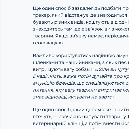
Ще один спосіб заздалегідь подбати пр
трекер, який відстежує, де знаходиться 
бувають різних видів, коштують від одніє
знаходитесь там, де є зв’язок, ви змож
тварини. Якщо зв’язку немає, періодич
геолокацією.
Важливо користуватись надійною амуніц
шлейками та нашийниками, з яких пес 
витримують вагу собаки.
«Коли ви купу
її надійність, а вже потім думайте про кр
амуніцію брендів, що спеціалізуються 
питання, яку вагу тварини витримає ко
знає відповіді, купувати не варто».
Ще один спосіб, який допоможе знайти 
втечуть, — завчасно чипувати тварину
ветеринарній клініці, а потім внести 