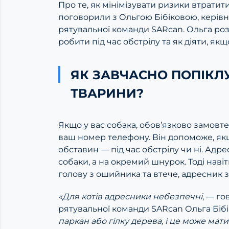
Про те, як мінімізувати ризики втратити
поговорили з Ольгою Бібіковою, керівн
рятувальної команди SARcan. Ольга роз
робити під час обстрілу та як діяти, якщ
ЯК ЗАВЧАСНО ПОПІКЛ
ТВАРИНИ?
Якщо у вас собака, обов’язково замовте 
ваш номер телефону. Він допоможе, якщ
обставин — під час обстрілу чи ні. Ад
собаки, а на окремий шнурок. Тоді навіт
голову з ошийника та втече, адресник 
«Для котів адресники небезпечні
, — г
рятувальної команди SARcan Ольга Біб
паркан або гілку дерева, і це може мати