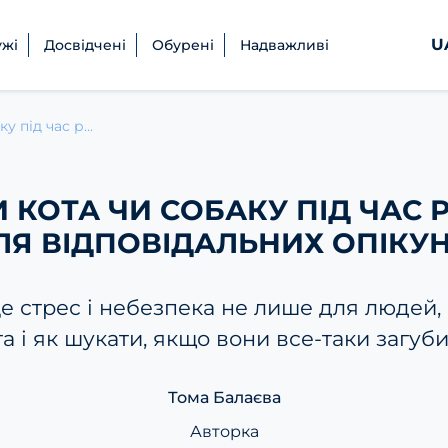
U
ужі
Досвідчені
Обурені
Надважливі
Як не загубити кота чи собаку під час ракетної атаки. Інструкція для відповідальних опікунок і опікунів
 КОТА ЧИ СОБАКУ ПІД ЧАС 
ЛЯ ВІДПОВІДАЛЬНИХ ОПІКУН
е стрес і небезпека не лише для людей, 
а і як шукати, якщо вони все-таки загуби
Тома Балаєва
Авторка