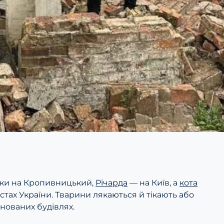
таки на Кропивницький,
Річарда
— на Київ, а
кота
 містах України. Тварини лякаються й тікають або
нованих будівлях.