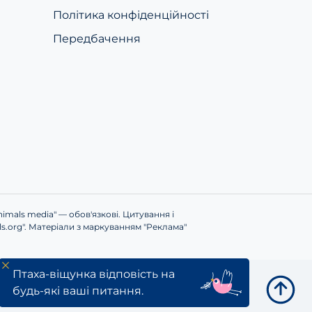
Політика конфіденційності
Передбачення
imals media" — обов'язкові. Цитування і
s.org". Матеріали з маркуванням "Реклама"
Птаха-віщунка відповість на
UAnimals @ 2024
будь-які ваші питання.