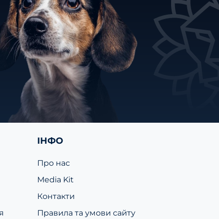
ІНФО
Про нас
Media Kit
Контакти
я
Правила та умови сайту