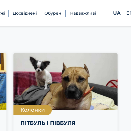
UA
E
ужі
Досвідчені
Обурені
Надважливі
Колонки
ПІТБУЛЬ І ПІВБУЛЯ