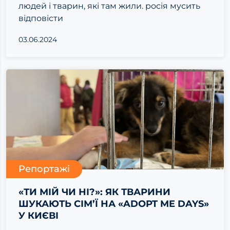
людей і тварин, які там жили. росія мусить
відповісти
03.06.2024
Репортажі
«ТИ МІЙ ЧИ НІ?»: ЯК ТВАРИНИ
ШУКАЮТЬ СІМ’Ї НА «ADOPT ME DAYS»
У КИЄВІ