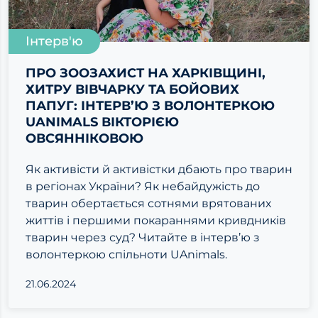
Інтерв'ю
ПРО ЗООЗАХИСТ НА ХАРКІВЩИНІ,
ХИТРУ ВІВЧАРКУ ТА БОЙОВИХ
ПАПУГ: ІНТЕРВ’Ю З ВОЛОНТЕРКОЮ
UANIMALS ВІКТОРІЄЮ
ОВСЯННІКОВОЮ
Як активісти й активістки дбають про тварин
в регіонах України? Як небайдужість до
тварин обертається сотнями врятованих
життів і першими покараннями кривдників
тварин через суд? Читайте в інтерв’ю з
волонтеркою спільноти UAnimals.
21.06.2024