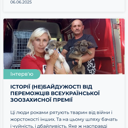
06.06.2025
Інтерв'ю
ІСТОРІЇ (НЕ)БАЙДУЖОСТІ ВІД
ПЕРЕМОЖЦІВ ВСЕУКРАЇНСЬКОЇ
ЗООЗАХИСНОЇ ПРЕМІЇ
Ці люди роками рятують тварин від війни і
жорстокості інших. Та на цьому шляху бачать
і чуйність, і дбайливість. Яке ж насправді