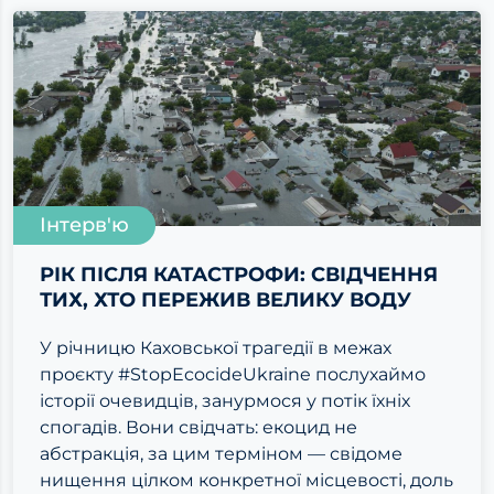
Інтерв'ю
РІК ПІСЛЯ КАТАСТРОФИ: СВІДЧЕННЯ
ТИХ, ХТО ПЕРЕЖИВ ВЕЛИКУ ВОДУ
У річницю Каховської трагедії в межах
проєкту #StopEcocideUkraine послухаймо
історії очевидців, занурмося у потік їхніх
спогадів. Вони свідчать: екоцид не
абстракція, за цим терміном — свідоме
нищення цілком конкретної місцевості, доль