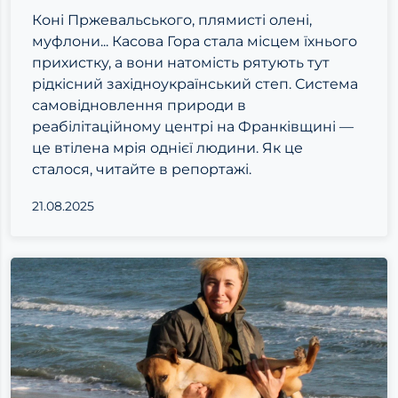
Коні Пржевальського, плямисті олені,
муфлони... Касова Гора стала місцем їхнього
прихистку, а вони натомість рятують тут
рідкісний західноукраїнський степ. Система
самовідновлення природи в
реабілітаційному центрі на Франківщині —
це втілена мрія однієї людини. Як це
сталося, читайте в репортажі.
21.08.2025