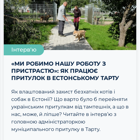
Інтерв'ю
«МИ РОБИМО НАШУ РОБОТУ З
ПРИСТРАСТЮ»: ЯК ПРАЦЮЄ
ПРИТУЛОК В ЕСТОНСЬКОМУ ТАРТУ
Як влаштований захист безхатніх котів і
собак в Естонії? Що варто було б перейняти
українським притулкам від тамтешніх, а що в
нас, може, й ліпше? Читайте в інтерв’ю з
головною адміністраторкою
муніципального притулку в Тарту.