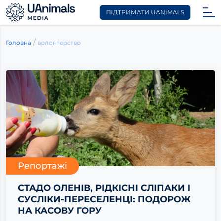
ПІДТРИМАТИ UANIMALS
Skip
to
/
волонтерство
Головна
content
Репортажі
СТАДО ОЛЕНІВ, РІДКІСНІ СЛІПАКИ І
СУСЛІКИ-ПЕРЕСЕЛЕНЦІ: ПОДОРОЖ
НА КАСОВУ ГОРУ