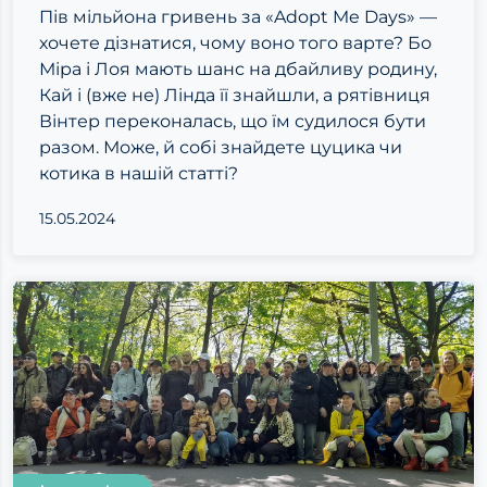
Пів мільйона гривень за «Adopt Me Days» —
хочете дізнатися, чому воно того варте? Бо
Міра і Лоя мають шанс на дбайливу родину,
Кай і (вже не) Лінда її знайшли, а рятівниця
Вінтер переконалась, що їм судилося бути
разом. Може, й собі знайдете цуцика чи
котика в нашій статті?
15.05.2024