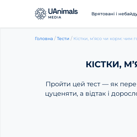
Врятовані і небайд
Skip
to
/
/
Головна
Тести
content
КІСТКИ, М
Пройти цей тест — як пере
цуценяти, а відтак і дорос