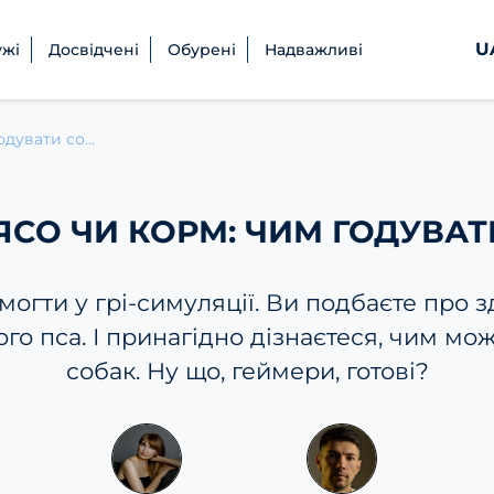
U
ужі
Досвідчені
Обурені
Надважливі
Кістки, м’ясо чи корм: чим годувати собаку?
’ЯСО ЧИ КОРМ: ЧИМ ГОДУВА
могти у грі-симуляції. Ви подбаєте про 
лого пса. І принагідно дізнаєтеся, чим мо
собак. Ну що, геймери, готові?