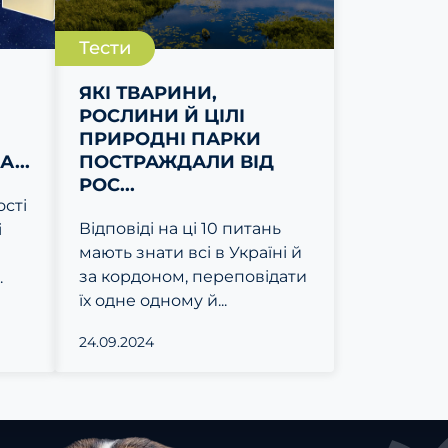
Тести
І
ЯКІ ТВАРИНИ,
РОСЛИНИ Й ЦІЛІ
ПРИРОДНІ ПАРКИ
...
ПОСТРАЖДАЛИ ВІД
РОС...
ості
Відповіді на ці 10 питань
і
мають знати всі в Україні й
за кордоном, переповідати
.
їх одне одному й...
24.09.2024