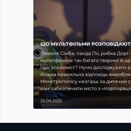
ЩО МУЛЬТФІЛЬМИ РОЗПОВІДАЮТ
Левеня Сімба, панда По, рибка Дорі 
мультфільмів так багато тварин! А щ
про зоозахист? Нумо досліджувати ра
Кожна правильна відповідь виробля
Монстрополісу незгірш за дитячий см
вам забезпечити місто з «Корпорації
20.09.2025