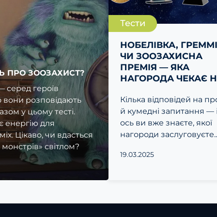
Тести
НОБЕЛІВКА, ГРЕММ
ЧИ ЗООЗАХИСНА
ПРЕМІЯ — ЯКА
Ь ПРО ЗООЗАХИСТ?
НАГОРОДА ЧЕКАЄ НА
— серед героїв
Кілька відповідей на пр
о вони розповідають
й кумедні запитання — 
зом у цьому тесті.
ось ви вже знаєте, якої
є енергію для
нагороди заслуговуєте..
іх. Цікаво, чи вдасться
 монстрів» світлом?
19.03.2025