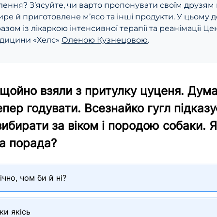
ення? З’ясуйте, чи варто пропонувати своїм друзям к
сире й приготовлене м’ясо та інші продукти. У цьому 
азом із лікаркою інтенсивної терапії та реанімації Це
едицини «Хелс»
Оленою Кузнецовою
.