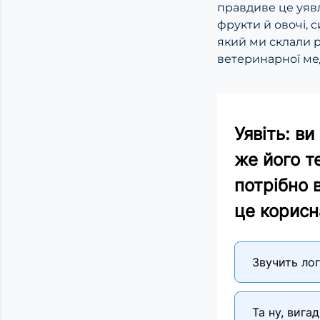
правдиве це уявл
фрукти й овочі, 
який ми склали р
ветеринарної м