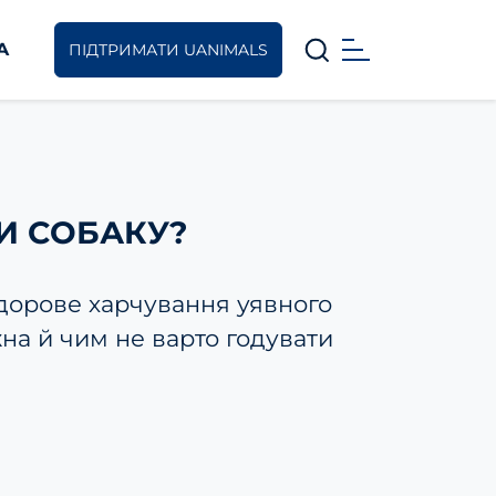
A
ПІДТРИМАТИ UANIMALS
ТИ СОБАКУ?
здорове харчування уявного
жна й чим не варто годувати