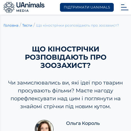
ПІДТРИМАТИ UANIMALS
Skip
to
/
/
Що кінострічки розповідають про зоозахист?
Головна
Тести
content
ЩО КІНОСТРІЧКИ
РОЗПОВІДАЮТЬ ПРО
ЗООЗАХИСТ?
Чи замислювались ви, які ідеї про тварин
просувають фільми? Маєте нагоду
порефлексувати над цим і поглянути на
знайомі стрічки під новим кутом.
Ольга Король