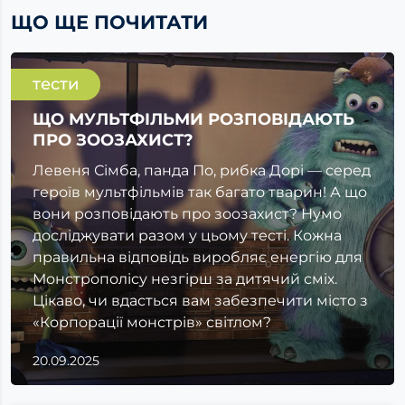
ЩО ЩЕ ПОЧИТАТИ
тести
ЩО МУЛЬТФІЛЬМИ РОЗПОВІДАЮТЬ
ПРО ЗООЗАХИСТ?
Левеня Сімба, панда По, рибка Дорі — серед
героїв мультфільмів так багато тварин! А що
вони розповідають про зоозахист? Нумо
досліджувати разом у цьому тесті. Кожна
правильна відповідь виробляє енергію для
Монстрополісу незгірш за дитячий сміх.
Цікаво, чи вдасться вам забезпечити місто з
«Корпорації монстрів» світлом?
20.09.2025