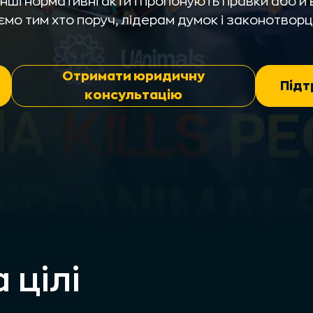
ші нормативні акти і пропонують правки або й в
ємо тим хто поруч, лідерам думок і законотво
Отримати юридичну
Підт
консультацію
 цілі