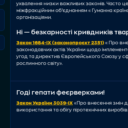
унку тварин від війни в Україні. А рік потому о
ухвалення низки важливих законів. Часто ц
ки на Алеї слави в Голлівуді
— наліпки у вигляді
сті
проти екоциду на 6 континентах. Тоді люди в
міжфракційним об’єднанням «Гуманна країн
відоміших голлівудських знаменитостей на Але
дналися, щоб нагадати: наш дім потерпає від ек
організаціями.
аїнським тваринам на межі зникнення.
ні.
Ні — безкарності кривдників тва
Закон 1684-ІХ (законопроєкт 2351)
«Про вне
законодавчих актів України щодо імплемент
рирода — це мережа / Nature Has no Borders»
угод та директив Європейського Союзу у сф
ламою про те, як екоцид в Україні впливає на 
рослинного світу».
азала це через образ сплетеної з ниток мапи Є
унди вона згорає вщент.
Годі гепати феєрверками!
Закон України 3039-IX
«Про внесення змін д
ертвий прапор»
— артінсталяція, яку UAnimals
використання та обігу піротехнічних виробів
нції створили на площі Республіки в Парижі. Ак
стикові фігурки мертвих пташок у кольорах рос