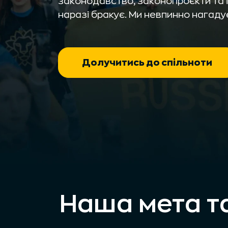
законодавство, законопроєкти та ін
наразі бракує. Ми невпинно нагаду
Долучитись до спільноти
Наша мета та