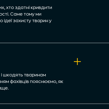
х, хто здатні кривдити
ості. Саме тому ми
ідеї захисту тварин у
м підсилюємо міністерство у
української природи.
я проведення природозахисних
 і шкодять тваринам
нням фахівців пояснюємо, як
ище.
я до тварин — докладніше на