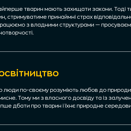
йперше тварин мають захищати закони. Тоді ти
ин, стримуватиме принаймні страх відповідальн
працюємо з владними структурами — просуваємо 
нотворчості.
амках кампанії #StopEcocideUkraine розголосо
освітництво
тягненні росії до відповідальності за нищення 
ручаємось підтримкою іноземних посольств дл
ій.
о люди по-своєму розуміють любов до природи
мисне. Тому ми з власного досвіду та із залуче
іпше дбати про тварин і їхнє природне середов
дписали меморандум про співпрацю.
ціюємо зміни в освіті для поліпшення ставленн