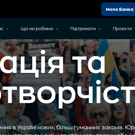
Mono Банка
ас
Що ми робимо
Підтримати
Проєкти
ація та
творчіст
ня в Україні нових, більш гуманних законів. Ю