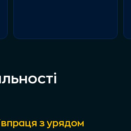
яльності
івпраця з урядом