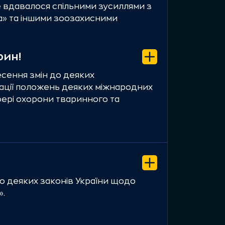
рганізували до Дня Землі ланцюг
е вдавалося спільними зусиллями з
 зірок, які імітують відзнаки
 десятках міст по всьому світу
а» та іншими зоозахисними
ї слави, але присвячені
оциду, який влаштували росіяни в
рин!
сення змін до деяких
ації положень деяких міжнародних
— відеоролик із соціальною
ері охорони тваринного та
всю Європу. Режисерка UAnimals
вропи, яку підпалюють. За лічені
о деяких законів України щодо
 разом з Об’єднанням українців
».
тивісти розмістили на землі
ійського прапора.