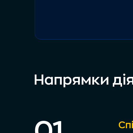
Напрямки ді
01
Сп