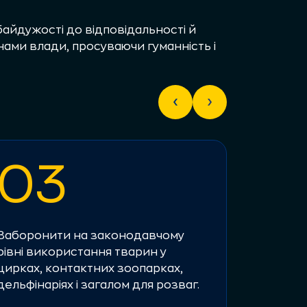
айдужості до відповідальності й
нами влади, просуваючи гуманність і
03
0
Заборонити на законодавчому
Домогтис
рівні використання тварин у
операцій
цирках, контактних зоопарках,
вигляду
дельфінаріях і загалом для розваг.
купірува
позбавл