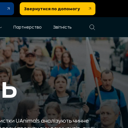
Звернутися по допомогу
Партнерство
Звітність
ь
ристки UAnimals аналізують чинне