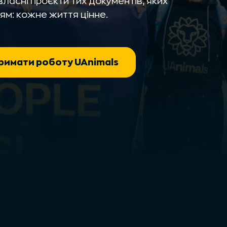
ласні проєкти тих документів, яких
рцям: кожне життя цінне.
римати роботу UAnimals