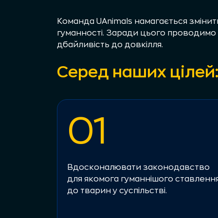
Команда UAnimals намагається змінит
гуманності. Заради цього проводимо і
дбайливість до довкілля.
Серед наших цілей
01
Вдосконалювати законодавство
для якомога гуманнішого ставленн
до тварин у суспільстві.