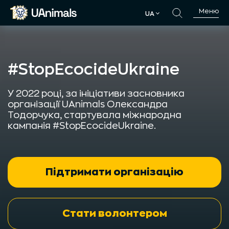
Skip
Меню
UA
to
UA
content
#StopEcocideUkraine
У 2022 році, за ініціативи засновника
організації UAnimals Олександра
Тодорчука, стартувала міжнародна
кампанія #StopEcocideUkraine.
Підтримати організацію
Стати волонтером