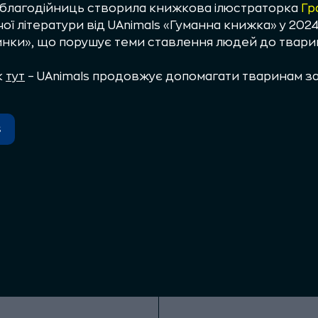
 і благодійниць створила книжкова ілюстраторка
Гр
ої літератури від UAnimals «Гуманна книжка» у 202
инки», що порушує теми ставлення людей до твари
к
тут
– UAnimals продовжує допомагати тваринам за
s