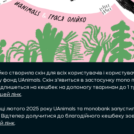
ко створила скін для всіх користувачів і користува
у фонд UAnimals. Скін з’явиться в застосунку mono 
підпишеться на кешбек на допомогу тваринам до 1 
цей лінк
.
ці лютого 2025 року UAnimals та monobank запусти
. Відтепер долучитися до благодійного кешбеку зо
й лінк
.