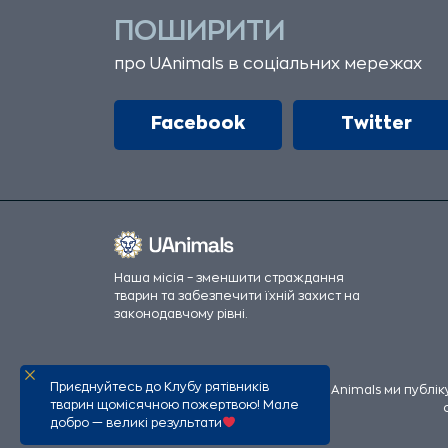
ПОШИРИТИ
про UAnimals в соціальних мережах
Facebook
Twitter
Наша місія – зменшити страждання
тварин та забезпечити їхній захист на
законодавчому рівні.
Приєднуйтесь до Клубу рятівників
Всі офіційні фінансові збори UAnimals ми публі
тварин щомісячною пожертвою! Мале
добро — великі результати