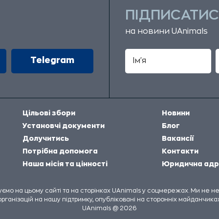
ПІДПИСАТИС
на новини UAnimals
Telegram
Цільові збори
Новини
Установчі документи
Блог
Долучитись
Вакансії
Потрібна допомога
Контакти
Наша місія та цінності
Юридична адр
куємо на цьому сайті та на сторінках UAnimals у соцмережах. Ми не 
організацій на нашу підтримку, опубліковані на сторонніх майданчиках
UAnimals @ 2026