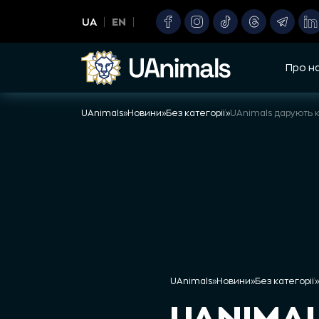
Skip
UA
EN
to
content
Про н
UAnimals
»
Новини
»
Без категорії
»
UAnimals
»
Новини
»
Без категорії
»