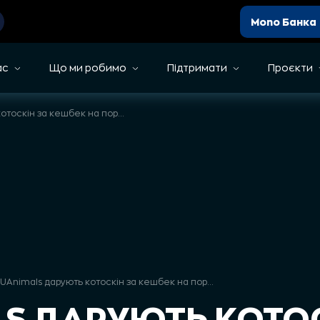
Mono Банка
ас
Що ми робимо
Підтримати
Проєкти
UAnimals дарують котоскін за кешбек на порятунок тварин
UAnimals дарують котоскін за кешбек на порятунок тварин