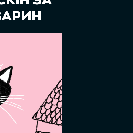
КІН ЗА
ВАРИН