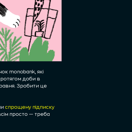
чок monobank, які
протягом доби в
травня. Зробити це
ли
спрощену підписку
всім просто — треба