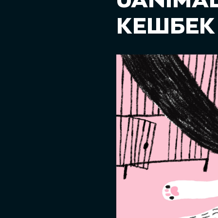
UANIMAL
КЕШБЕК