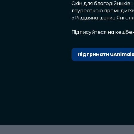
Скін для благодійників
лауреаткою премії дитяч
«Різдвяна шапка Янгол
Підписуйтеся на кешбе
Підтримати UAnimal