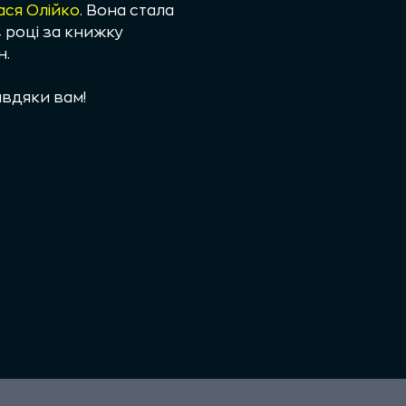
ася Олійко
. Вона стала
4 році за книжку
н.
вдяки вам!