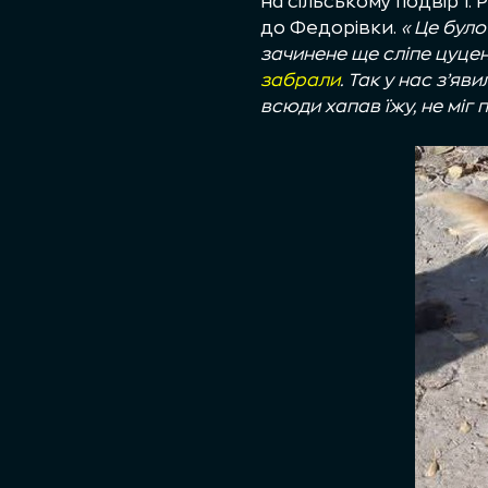
на сільському подвір’ї.
до Федорівки.
«Це було
зачинене ще сліпе цуцен
забрали
. Так у нас з’яв
всюди хапав їжу, не міг 