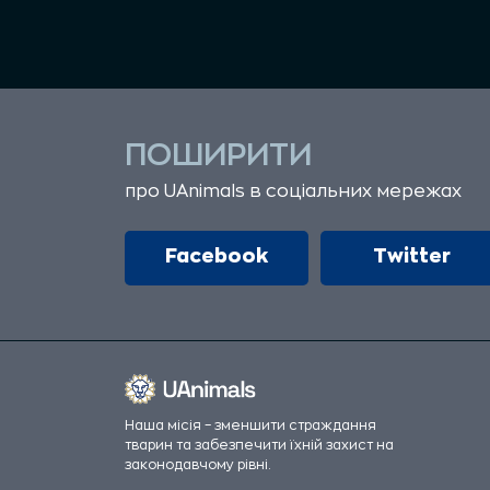
ПОШИРИТИ
про UAnimals в соціальних мережах
Facebook
Twitter
Наша місія – зменшити страждання
тварин та забезпечити їхній захист на
законодавчому рівні.