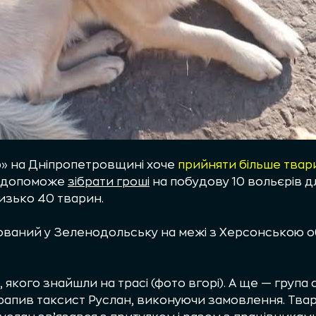
р» на Дніпропетровщині хоче
прийняти більше твар
ls допоможе
зібрати гроші
на побудову 10 вольєрів д
изько 40 тварин.
ований у Зеленодольську на межі з Херсонською о
якого знайшли на трасі (фото вгорі). А ще — група 
рапив таксист Руслан, виконуючи замовлення. Твар