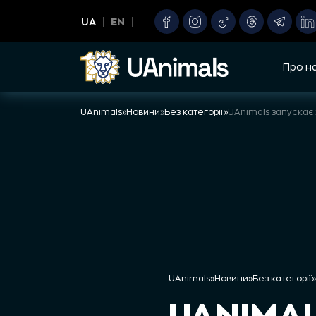
Skip
UA
EN
to
content
Про н
UAnimals
»
Новини
»
Без категорії
»
UAnimals
»
Новини
»
Без категорії
»