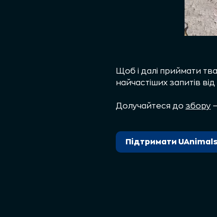
Щоб і далі приймати тва
найчастіших запитів від 
Долучайтеся до
збору
—
Підтримати UAnimal