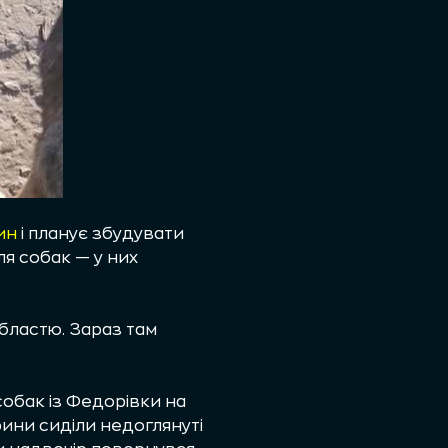
ин
і планує збудувати
ля собак — у них
бластю. Зараз там
собак із Федорівки на
ини сиділи недоглянуті