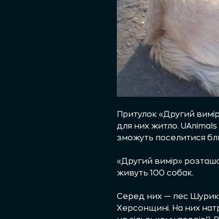
Притулок «Другий вимі
для них житло. UAnima
зможуть поселитися бл
«Другий вимір» розташ
живуть 100 собак.
Серед них — пес Шурик, 
Херсонщині. На них нат