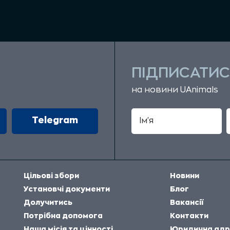
ПІДПИСАТИС
на новини UAnimals
Telegram
Цільові збори
Новини
Установчі документи
Блог
Долучитись
Вакансії
Потрібна допомога
Контакти
Наша місія та цінності
Юридична адр