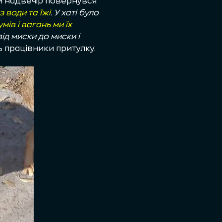
ми надвечір повернувся
з води та їжі
. У хаті було
мів і вагань ми їх
від миски до миски і
 працівники притулку.