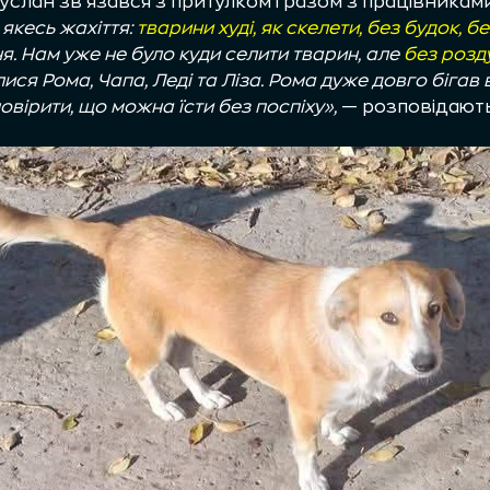
 Руслан зв’язався з притулком і разом з працівника
 якесь жахіття:
тварини худі, як скелети, без будок, бе
я. Нам уже не було куди селити тварин, але
без розду
илися Рома, Чапа, Леді та Ліза. Рома дуже довго бігав 
повірити, що можна їсти без поспіху»,
— розповідають