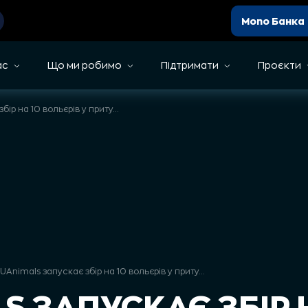
Mono Банка
ас
Що ми робимо
Підтримати
Проєкти
UAnimals запускає збір на 10 вольєрів у притулку на Дніпропетровщині
UAnimals запускає збір на 10 вольєрів у притулку на Дніпропетровщині