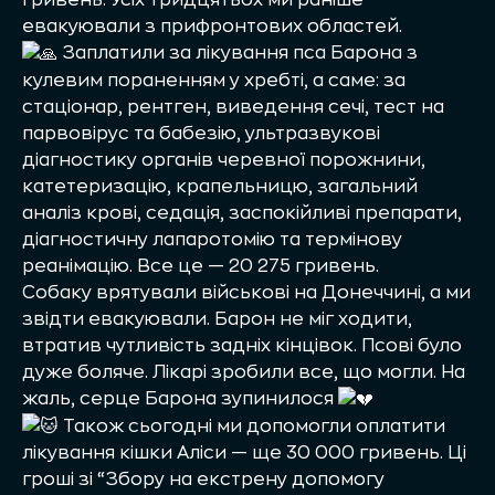
гривень. Усіх тридцятьох ми раніше
евакуювали з прифронтових областей.
Заплатили за лікування пса Барона з
кулевим пораненням у хребті, а саме: за
стаціонар, рентген, виведення сечі, тест на
парвовірус та бабезію, ультразвукові
діагностику органів черевної порожнини,
катетеризацію, крапельницю, загальний
аналіз крові, седація, заспокійливі препарати,
діагностичну лапаротомію та термінову
реанімацію. Все це — 20 275 гривень.
Собаку врятували військові на Донеччині, а ми
звідти евакуювали. Барон не міг ходити,
втратив чутливість задніх кінцівок. Псові було
дуже боляче. Лікарі зробили все, що могли. На
жаль, серце Барона зупинилося
Також сьогодні ми допомогли оплатити
лікування кішки Аліси — ще 30 000 гривень. Ці
гроші зі “Збору на екстрену допомогу