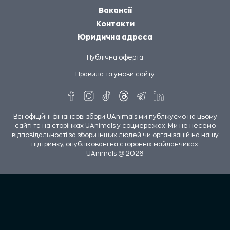
Вакансії
Контакти
Юридична адреса
Публічна оферта
Правила та умови сайту
Всі офіційні фінансові збори UAnimals ми публікуємо на цьому
сайті та на сторінках UAnimals у соцмережах. Ми не несемо
відповідальності за збори інших людей чи організацій на нашу
підтримку, опубліковані на сторонніх майданчиках.
UAnimals @ 2026