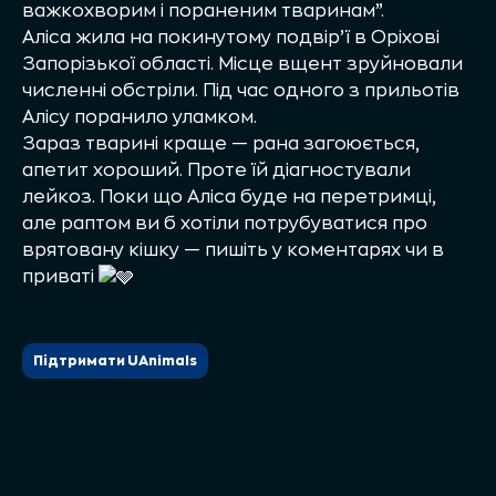
важкохворим і пораненим тваринам”.
Аліса жила на покинутому подвір’ї в Оріхові
Запорізької області. Місце вщент зруйновали
численні обстріли. Під час одного з прильотів
Алісу поранило уламком.
Зараз тварині краще — рана загоюється,
апетит хороший. Проте їй діагностували
лейкоз. Поки що Аліса буде на перетримці,
але раптом ви б хотіли потрубуватися про
врятовану кішку — пишіть у коментарях чи в
приваті
Підтримати UAnimals