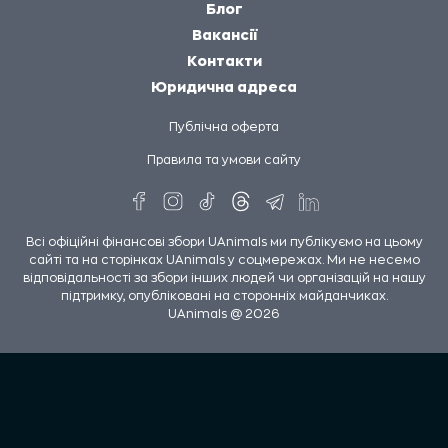
Блог
Вакансії
Контакти
Юридична адреса
Публічна оферта
Правила та умови сайту
Всі офіційні фінансові збори UAnimals ми публікуємо на цьому
сайті та на сторінках UAnimals у соцмережах. Ми не несемо
відповідальності за збори інших людей чи організацій на нашу
підтримку, опубліковані на сторонніх майданчиках.
UAnimals @ 2026