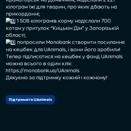
Краматорськ на Донеччині; надіслали 2 221
кілограм їжі для тварин, про яких дбають на
прикордонні;
1 508 кілограмів корму надіслали 700
котам у притулок “Кицькін Дім” у Запорізькій
області;
попросили
Monobank
створити посилання
на кешбек для UAnimals, і вони його зробили!
Тепер підписатися на кешбек у фонд UAnimals
можна всього в один клік:
https://monobank.ua/UAnimals
Дякуємо за підтримку кожній і кожному!
Підтримати UAnimals