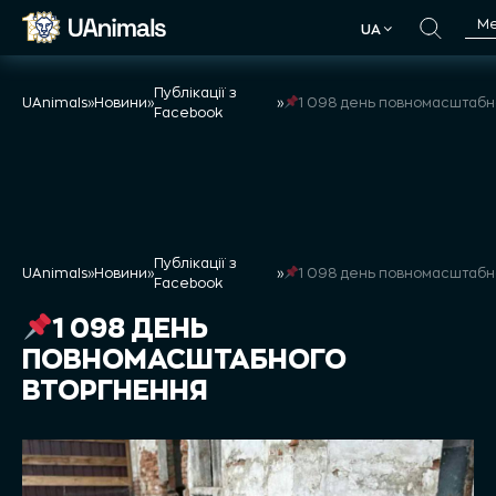
Skip
М
UA
to
UA
content
Публікації з
UAnimals
»
Новини
»
»
1 098 день повномасштабного втор
Facebook
Публікації з
UAnimals
»
Новини
»
»
1 098 день повномасштабного втор
Facebook
1 098 ДЕНЬ
ПОВНОМАСШТАБНОГО
ВТОРГНЕННЯ