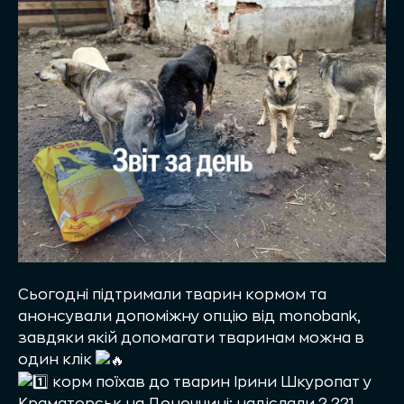
Сьогодні підтримали тварин кормом та
анонсували допоміжну опцію від monobank,
завдяки якій допомагати тваринам можна в
один клік
корм поїхав до тварин Ірини Шкуропат у