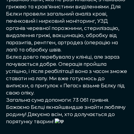
грижею та кров’янистими виділеннями. Для
Бєлки провели загальний аналіз крові,
печінковий і нирковий моніторинг, УЗД
органів черевної порожнини, стерилізацію,
видалення грижі, вакцинацію, обробку від
паразитів, рентген, артродез (операцію на
лапі) та обробку швів.
Бєлка довго перебувала у клініці, але зараз
почувається добре. Операція пройшла
успішно, і після реабілітації вона з часом зможе
ставати на лапу. Ми вже готуємось до
виписки, а притулок «Пегас» візьме Бєлку під
свою опіку.
Загальна сума допомоги: 73 061 гривня.
Бажаємо Бєлці якнайшвидше знайти люблячу
родину! Дякуємо всім, хто долучається до
порятунку тварин!