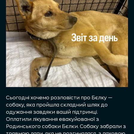
Сьогодні хочемо розповісти про Бєлку —
собаку, яка пройшла складний шлях до
одужання завдяки вашій підтримці.
Оплатили лікування евакуйованої з
Родинського собаки Бєлки. Собаку забрали з
травмою лапи, яка не розгиналася, з паховою