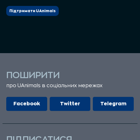
Підтримати UAnimals
ПОШИРИТИ
про UAnimals в соціальних мережах
Facebook
Twitter
Telegram
ПІДПИСАТИСЯ