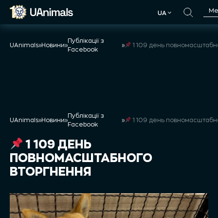
Skip
М
UA
to
UA
content
Публікації з
UAnimals
»
Новини
»
»
1 109 день повномасштабного втор
Facebook
Публікації з
UAnimals
»
Новини
»
»
1 109 день повномасштабного втор
Facebook
1 109 ДЕНЬ
ПОВНОМАСШТАБНОГО
ВТОРГНЕННЯ