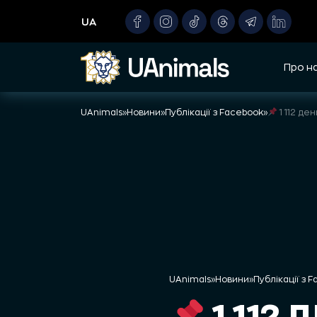
Skip
UA
to
content
Про н
UAnimals
»
Новини
»
Публікації з Facebook
»
1 112 д
UAnimals
»
Новини
»
Публікації з 