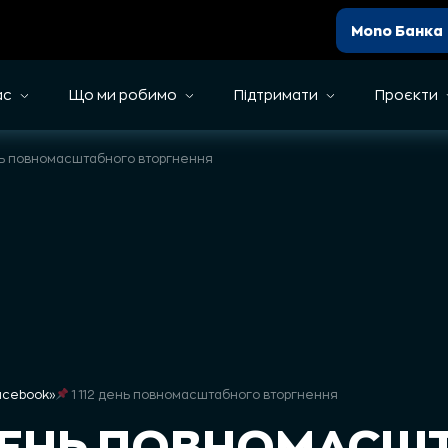
Mono Банка
ас
Що ми робимо
Підтримати
Проєкти
ень повномасштабного вторгнення
Facebook
»
1 112 день повномасштабного вторгнення