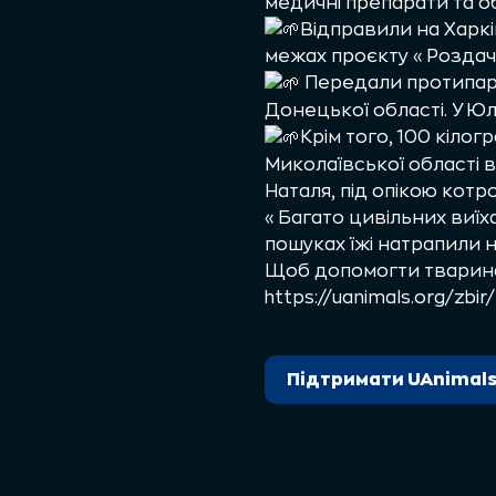
медичні препарати та о
Відправили на Харкі
межах проєкту «Роздача
Передали протипара
Донецької області. У Юлі
Крім того, 100 кіло
Миколаївської області 
Наталя, під опікою котро
«Багато цивільних виїха
пошуках їжі натрапили н
Щоб допомогти тварина
https://uanimals.org/zbi
Підтримати UAnimal