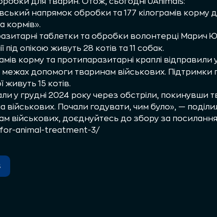
бробки для тварин. Отож, сьогодні UAnimals:
вський напрямок обробки та 177 кілограмів корму дл
 кормів».
зитарні таблетки та обробки волонтерці Марич Юл
ї під опікою живуть 28 котів та 11 собак.
грамів корму та протипаразитарні краплі відправили 
в межах допомоги тваринам військових. Підтримки
ї живуть 15 котів.
ли у грудні 2024 року через обстріли, покинувши т
а військових. Почали годувати, чим було», — поділи
м військових, доєднуйтесь до збору за посилання
r/for-animal-treatment-3/
s