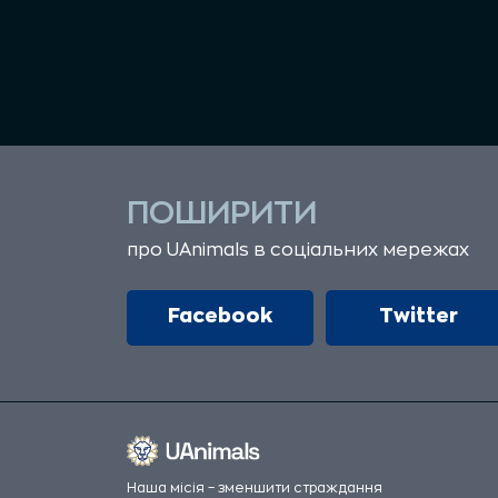
ПОШИРИТИ
про UAnimals в соціальних мережах
Facebook
Twitter
Наша місія – зменшити страждання