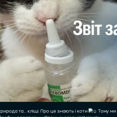
ирода та… кліщі. Про це знають і коти
Тому ми