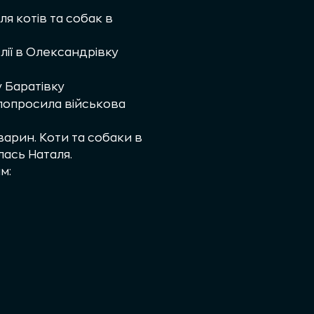
я котів та собак в
ії в Олександрівку
у Баратівку
 попросила військова
варин. Коти та собаки в
лась Наталя.
м: