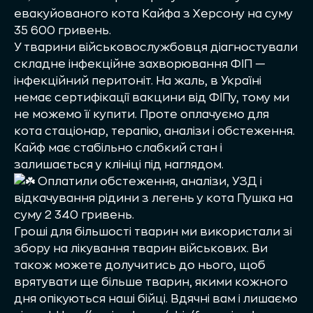
евакуйованого кота Кайфа з Херсону на суму
35 600 гривень.
У тварини військовослужбовця діагностували
складне інфекційне захворювання ФІП —
інфекційний перитоніт. На жаль, в Україні
немає сертифікації вакцини від ФІПу, тому ми
не можемо її купити. Проте оплачуємо для
кота стаціонар, терапію, аналізи і обстеження.
Кайф має стабільно слабкий стан і
залишається у клініці під наглядом.
Оплатили обстеження, аналізи, УЗД і
відкачування рідини з легень у кота Пушка на
суму 2 340 гривень.
Гроші для більшості тварин ми використали зі
збору на лікування тварин військових. Ви
також можете долучитись до нього, щоб
врятувати ще більше тварин, якими кожного
дня опікуються наші бійці. Вдячні вам і лишаємо