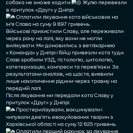
собака не зможе ходити
Жулю перевезли
в притулок «Друг» у Дніпрі.
Оплатили лікування кота військових на
ім’я Слава на суму 9 897 гривень.
Військові прихистили Славу, але переживали
через рану на лапі, яку вони не могли
вилікувати. Ми домовились з ветлікарнею
«Команда» у Дніпрі і бійці привезли кота туди.
Славі зробили УЗД, гістологію, цитологію,
катетеризацію, компреси та перев’язки. За
результатами аналізів, на щастя, виявили
лише накопичення рідини через травму на
передній лапі.
Після лікування ми передали кота Славу у
притулок «Друг» у Дніпрі.
Простерилізували, вакцинували і
чипували дев’ять евакуйованих тварин з
Харківської області на суму 12 625 гривень.
Оплатили перший рахунок за лікування