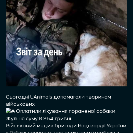
Сьогодні UAnimals допомагали тваринам
військових:
Оплатили лікування пораненої собаки
Жулі на суму 8 864 гривні.
Військовий медик бригади Нацгвардії України
«Рубіж» попросив нас евакуювати собаку з