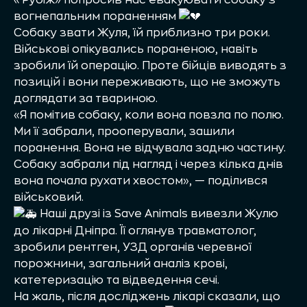
вогнепальним пораненням
Собаку звати Жуля, їй приблизно три роки.
Військові опікувались пораненою, навіть
зробили їй операцію. Проте бійців виводять з
позицій і вони переживають, що не зможуть
доглядати за твариною.
«Я помітив собаку, коли вона повзла по полю.
Ми її забрали, прооперували, зашили
поранення. Вона не відчувала задню частину.
Собаку забрали під нагляд і через кілька днів
вона почала рухати хвостом», — поділився
військовий.
Наші друзі із Save Animals вивезли Жулю
до лікарні Дніпра. Її оглянув травматолог,
зробили рентген, УЗД органів черевної
порожнини, загальний аналіз крові,
катетеризацію та відведення сечі.
На жаль, після досліджень лікарі сказали, що