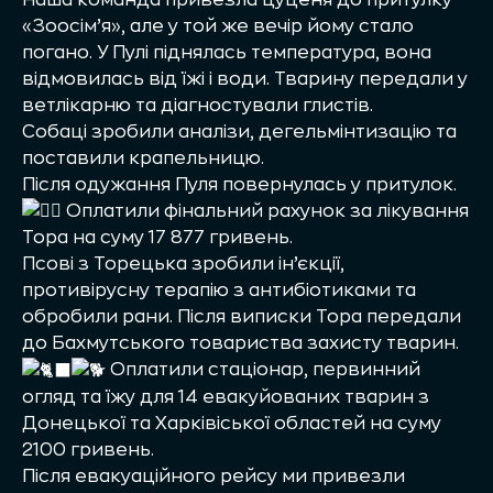
«Зоосім’я», але у той же вечір йому стало
погано. У Пулі піднялась температура, вона
відмовилась від їжі і води. Тварину передали у
ветлікарню та діагностували глистів.
Собаці зробили аналізи, дегельмінтизацію та
поставили крапельницю.
Після одужання Пуля повернулась у притулок.
Оплатили фінальний рахунок за лікування
Тора на суму 17 877 гривень.
Псові з Торецька зробили ін’єкції,
противірусну терапію з антибіотиками та
обробили рани. Після виписки Тора передали
до Бахмутського товариства захисту тварин.
Оплатили стаціонар, первинний
огляд та їжу для 14 евакуйованих тварин з
Донецької та Харківіської областей на суму
2100 гривень.
Після евакуаційного рейсу ми привезли