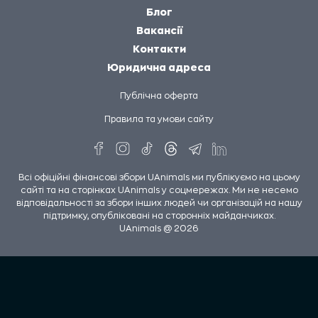
Блог
Вакансії
Контакти
Юридична адреса
Публічна оферта
Правила та умови сайту
Всі офіційні фінансові збори UAnimals ми публікуємо на цьому
сайті та на сторінках UAnimals у соцмережах. Ми не несемо
відповідальності за збори інших людей чи організацій на нашу
підтримку, опубліковані на сторонніх майданчиках.
UAnimals @ 2026