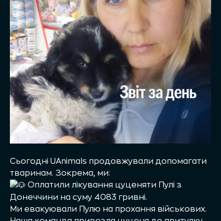
Сьогодні UAnimals продовжували допомагати
тваринам. Зокрема, ми:
Оплатили лікування цуценяти Пулі з
Донеччини на суму 4083 гривні.
Ми евакуювали Пулю на прохання військових.
Наша команда привезла цуценя до притулку