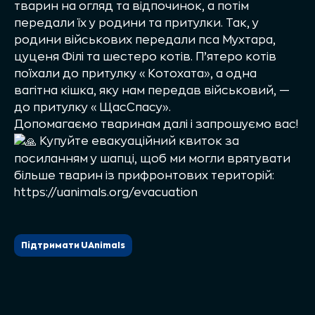
тварин на огляд та відпочинок, а потім
передали їх у родини та притулки. Так, у
родини військових передали пса Мухтара,
цуценя Філі та шестеро котів. П’ятеро котів
поїхали до притулку «Котохата», а одна
вагітна кішка, яку нам передав військовий, —
до притулку «ЩасСпасу».
Допомагаємо тваринам далі і запрошуємо вас!
Купуйте евакуаційний квиток за
посиланням у шапці, щоб ми могли врятувати
більше тварин із прифронтових територій:
https://uanimals.org/evacuation
Підтримати UAnimals