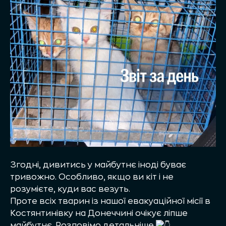
Згодні, дивитись у майбутнє іноді буває
тривожно. Особливо, якщо ви кіт і не
розумієте, куди вас везуть.
Проте всіх тварин із нашої евакуаційної місії в
Костянтинівку на Донеччині очікує ліпше
майбутнє. Розповімо детальніше