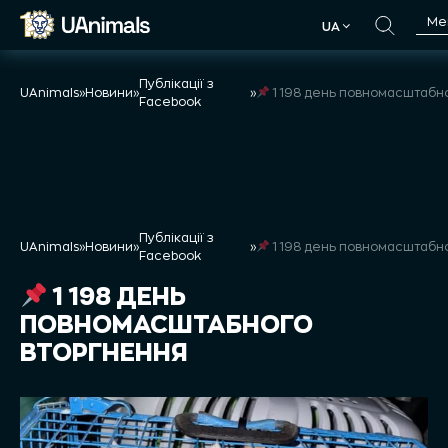
Skip
Ме
UA
to
UA
content
Публікації з
UAnimals
»
Новини
»
»
1 198 день повномасштабного втор
Facebook
Публікації з
UAnimals
»
Новини
»
»
1 198 день повномасштабного втор
Facebook
1 198 ДЕНЬ
ПОВНОМАСШТАБНОГО
ВТОРГНЕННЯ