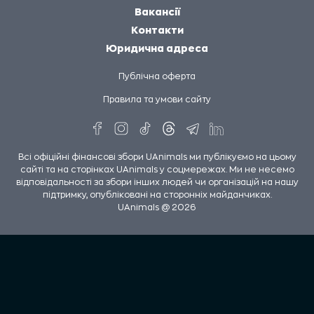
Вакансії
Контакти
Юридична адреса
Публічна оферта
Правила та умови сайту
Всі офіційні фінансові збори UAnimals ми публікуємо на цьому
сайті та на сторінках UAnimals у соцмережах. Ми не несемо
відповідальності за збори інших людей чи організацій на нашу
підтримку, опубліковані на сторонніх майданчиках.
UAnimals @ 2026