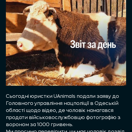
Сьогодні юристки UAnimals подали заяву до
Головного управління нацполіції в Одеській
області щодо відео, де чоловік намагався
продати військовослужбовцю фотографію з
вороном за 1000 гривень.
Ми просимо перевірити, чи має чоловік дозвіл