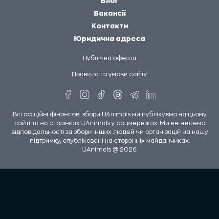
Блог
Вакансії
Контакти
Юридична адреса
Публічна оферта
Правила та умови сайту
Всі офіційні фінансові збори UAnimals ми публікуємо на цьому
сайті та на сторінках UAnimals у соцмережах. Ми не несемо
відповідальності за збори інших людей чи організацій на нашу
підтримку, опубліковані на сторонніх майданчиках.
UAnimals @ 2026