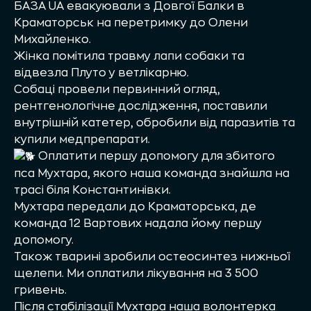
БАЗА UA
евакуювали з Довгої Балки в
Краматорськ на перетримку до Олени
Михайленко.
Жінка помітила травму лапи собаки та
відвезла Плуто у ветлікарню.
Собаці провели первинний огляд,
рентгенологічне дослідження, поставили
внутрішній катетер, обробили від паразитів та
купили медпрепарати.
Оплатити першу допомогу для збитого
пса Мухтара, якого наша команда знайшла на
трасі біля Константинівки.
Мухтара передали до Краматорська, де
команда
12 Вартових
надала йому першу
допомогу.
Також тварині зробили остеосинтез нижньої
щелепи. Ми оплатили лікування на 3 500
гривень.
Після стабілізації Мухтара наша волонтерка