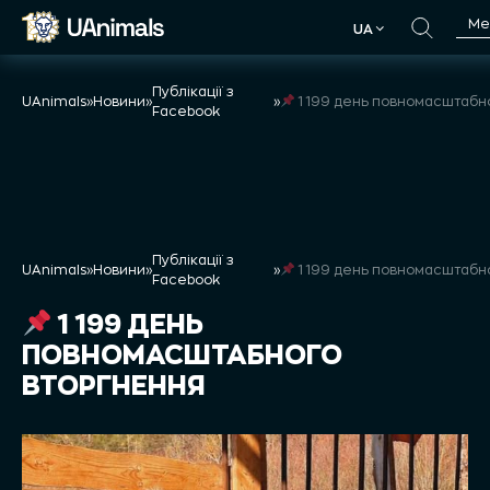
Skip
Ме
UA
to
UA
content
Публікації з
UAnimals
»
Новини
»
»
1 199 день повномасштабного втор
Facebook
Публікації з
UAnimals
»
Новини
»
»
1 199 день повномасштабного втор
Facebook
1 199 ДЕНЬ
ПОВНОМАСШТАБНОГО
ВТОРГНЕННЯ