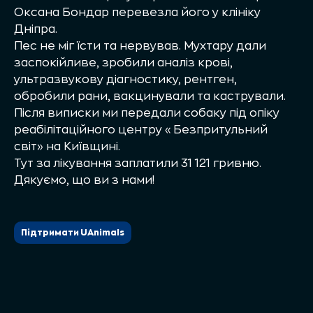
Оксана Бондар перевезла його у клініку
Дніпра.
Пес не міг їсти та нервував. Мухтару дали
заспокійливе, зробили аналіз крові,
ультразвукову діагностику, рентген,
обробили рани, вакцинували та кастрували.
Після виписки ми передали собаку під опіку
реабілітаційного центру «Безпритульний
світ» на Київщині.
Тут за лікування заплатили 31 121 гривню.
Дякуємо, що ви з нами!
Підтримати UAnimals