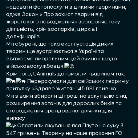
надавати фотопослуги з дикими тваринами,
адже Закон «Про захист тварин від
жорстокого поводження» забороняє таку
діяльність, крім зоопарків, цирків і
дельфінаріїв.
Ми обурені, що така експлуатація диких
тварин ще зустрічається в Україні та
вважаємо аморальним цей вчинок щодо
військовослужбовця
Крім того, UAnimals допомогли тваринам так:
Перерахували для свійських тварин у
притулку «Здраве життя» 145 981 гривню.
Ми з вами збирали ці гроші на закупівлю сіна,
розширення загонів для дорослих биків та
огородження орендованої ділянки для
випасу.
Оплатили лікування пса Плуто на суму 3
547 гривень. Тварину на наше прохання
ГО