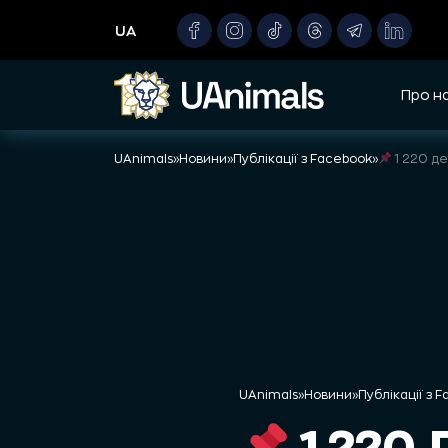
Skip
UA
to
content
Про н
UAnimals
»
Новини
»
Публікації з Facebook
»
1 220 д
UAnimals
»
Новини
»
Публікації з 