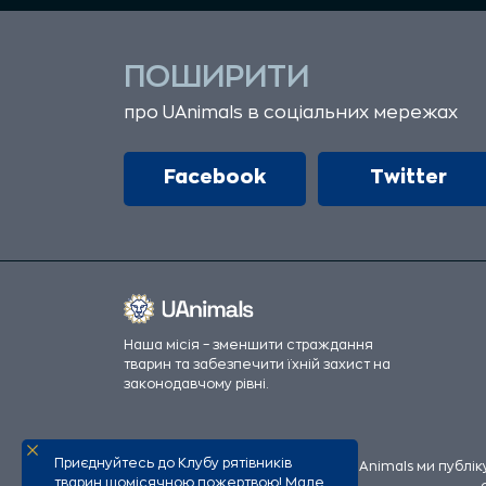
ПОШИРИТИ
про UAnimals в соціальних мережах
Facebook
Twitter
Наша місія – зменшити страждання
тварин та забезпечити їхній захист на
законодавчому рівні.
Приєднуйтесь до Клубу рятівників
Всі офіційні фінансові збори UAnimals ми публі
тварин щомісячною пожертвою! Мале