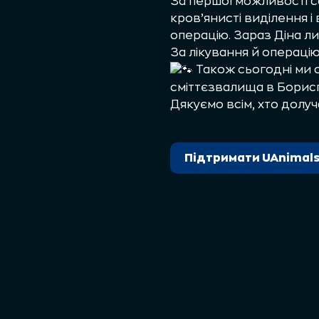
За першої можливості со
кров’янисті виділення і
операцію. Зараз Діна лиш
За лікування й операці
Також сьогодні ми с
сміттєзвалища в Бориспо
Дякуємо всім, хто долу
Підтримати UAnimal