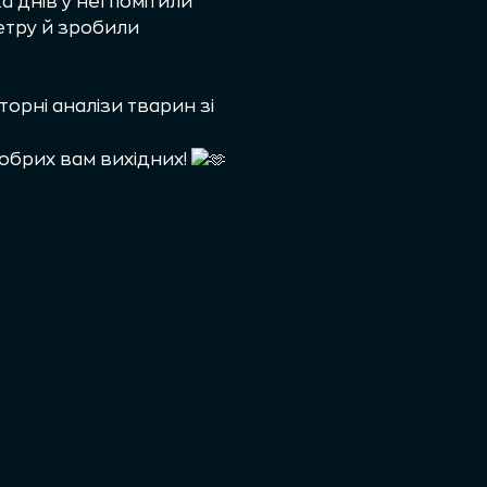
 днів у неї помітили
метру й зробили
орні аналізи тварин зі
добрих вам вихідних!