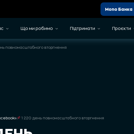
Mono Банка
ас
Що ми робимо
Підтримати
Проєкти
ень повномасштабного вторгнення
Facebook
»
1 220 день повномасштабного вторгнення