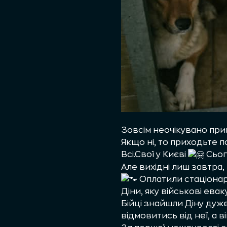
Зовсім неочікувано при
Якщо ні, то приходьте 
Всі.Свої у Києві
Сьог
Але вихідні лиш завтра,
Оплатили стаціонар, 
Діни, яку військові ева
Бійці знайшли Діну дуже
відмовитись від неї, а 