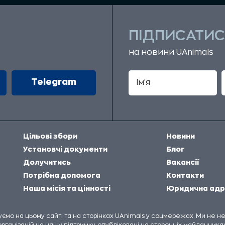
ПІДПИСАТИС
на новини UAnimals
Telegram
Цільові збори
Новини
Установчі документи
Блог
Долучитись
Вакансії
Потрібна допомога
Контакти
Наша місія та цінності
Юридична адр
куємо на цьому сайті та на сторінках UAnimals у соцмережах. Ми не 
організацій на нашу підтримку, опубліковані на сторонніх майданчиках