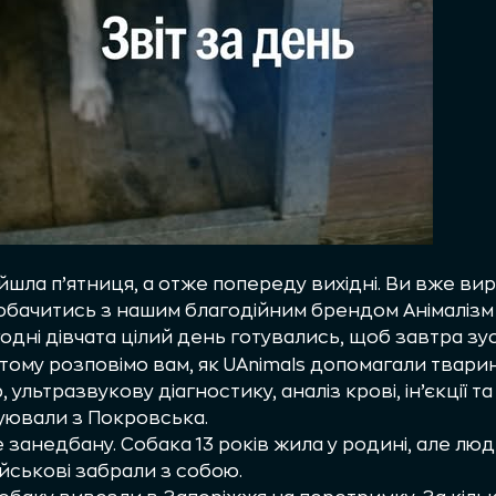
йшла п’ятниця, а отже попереду вихідні. Ви вже в
побачитись з нашим благодійним брендом Анімалізм
одні дівчата цілий день готувались, щоб завтра зус
 тому розповімо вам, як UAnimals допомагали твари
ультразвукову діагностику, аналіз крові, ін’єкції 
куювали з Покровська.
 занедбану. Собака 13 років жила у родині, але лю
військові забрали з собою.