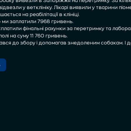
баку вивезли в Запоріжжя на перетримку. За кілька
 відвезли у ветклініку. Лікарі виявили у тварини піо
ається на реабілітації в клініці.
ю ми заплатили 7968 гривень.
платили фінальні рахунки за перетримку та лаборат
лі на суму 11 760 гривень.
чався до збору і допомагав знедоленим собакам. І 
s