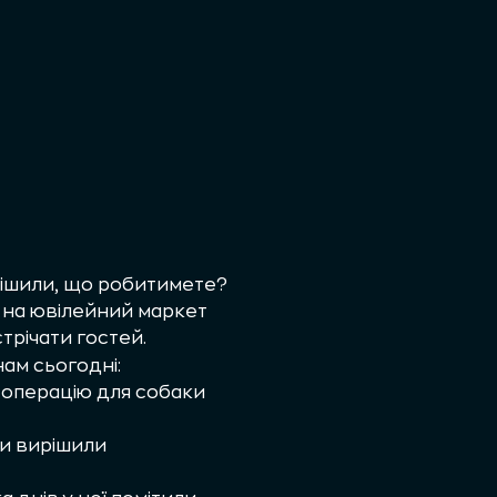
ирішили, що робитимете?
 на ювілейний маркет
трічати гостей.
нам сьогодні:
та операцію для собаки
ди вирішили