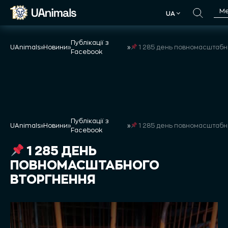
Skip
М
UA
to
UA
content
Публікації з
UAnimals
»
Новини
»
»
1 285 день повномасштабного втор
Facebook
Публікації з
UAnimals
»
Новини
»
»
1 285 день повномасштабного втор
Facebook
1 285 ДЕНЬ
ПОВНОМАСШТАБНОГО
ВТОРГНЕННЯ