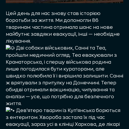
Цей день для нас знову став історією
боротьби за життя. Ми допомогли 86
тваринам: частина отримала шанс на нове
майбутнє завдяки евакуації, інші — необхідне
лікування.
Дві собаки військових, Санні та Теа,
пройшли медичний огляд. Теа евакуювали з
Краматорська, і спершу військова родина
лише погодилася бути кураторами, але
швидко полюбила її і вирішила залишити. Санні
ж врятували з притулку на Донеччині. Тепер
обидві отримали вакцинацію, чипування та
аналізи — усе, що потрібно для безпечного
життя.
Дев’ятеро тварин із Куп’янська борються
з ентеритом. Хвороба застала їх під час
евакуації, зараз усі в клініці Харкова, де лікарі