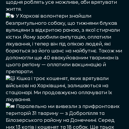
щодня роблять усе можливе, аби врятувати
життя.
У Харкові волонтери знайшли
безпритульного собаку, що тижнями блукав
вулицями з відкритою раною, з якої стирчали
кістки. Йому зробили ампутацію, оплатили
лікування, і тепер він під опікою людей, які
борються за його шанс на майбутнє. Також ми
допомогли ще 40 евакуйованим тваринам із
цього регіону — оплатили вакцинацію й
препарати.
Кішка і троє кошенят, яких врятували
військові на Харківщині, залишаються на
стаціонарі. Ми продовжуємо оплачувати їх
лікування.
Паралельно ми вивезли з прифронтових
територій 31 тварину — з Добропілля та
Білозерського району на Донеччині. Серед
них 13 котів і кошенят та 18 собак. Ще трьох