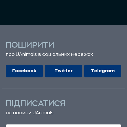
ПОШИРИТИ
про UAnimals в соціальних мережах
Facebook
Twitter
Telegram
ПІДПИСАТИСЯ
на новини UAnimals