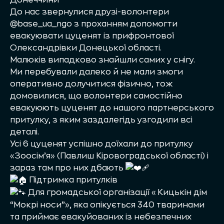
До нас звернулися друзі-волонтери
@base_ua_ngo з проханням допомогти
евакуювати цуценят із прифронтової
Олександрівки Донецької області.
Малюків випадково знайшли самих у снігу.
Ми перебували далеко й не мали змоги
оперативно долучитися фізично, тож
домовилися, що волонтери самостійно
евакуюють цуценят до нашого партнерського
притулку, з яким заздалегідь узгодили всі
деталі.
Усі 6 цуценят успішно доїхали до притулку
«Зоосім’я» (Павлиш Кіровоградської області) і
зараз там про них дбають
Підтримка притулків
Для громадської організації «Кицькін дім
“Мокрі носи”», яка опікується 340 тваринами
та приймає евакуйованих із небезпечних