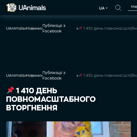
Skip
М
UA
to
UA
content
Публікації з
UAnimals
»
Новини
»
»
1 410 день повномасштабного втор
Facebook
Публікації з
UAnimals
»
Новини
»
»
1 410 день повномасштабного втор
Facebook
1 410 ДЕНЬ
ПОВНОМАСШТАБНОГО
ВТОРГНЕННЯ