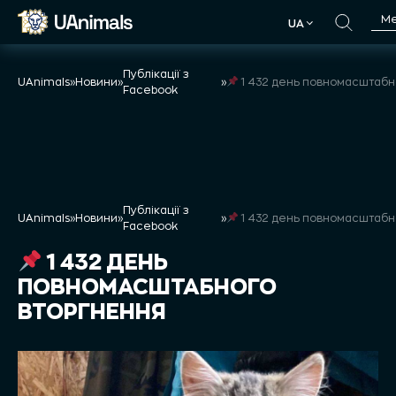
Skip
М
UA
to
UA
content
Публікації з
UAnimals
»
Новини
»
»
1 432 день повномасштабного втор
Facebook
Публікації з
UAnimals
»
Новини
»
»
1 432 день повномасштабного втор
Facebook
1 432 ДЕНЬ
ПОВНОМАСШТАБНОГО
ВТОРГНЕННЯ