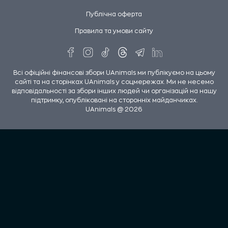
Публічна оферта
Правила та умови сайту
Всі офіційні фінансові збори UAnimals ми публікуємо на цьому
сайті та на сторінках UAnimals у соцмережах. Ми не несемо
відповідальності за збори інших людей чи організацій на нашу
підтримку, опубліковані на сторонніх майданчиках.
UAnimals @ 2026