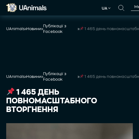
Skip
М
UA
to
UA
content
Публікації з
UAnimals
»
Новини
»
»
1 465 день повномасштабного втор
Facebook
Публікації з
UAnimals
»
Новини
»
»
1 465 день повномасштабного втор
Facebook
1 465 ДЕНЬ
ПОВНОМАСШТАБНОГО
ВТОРГНЕННЯ