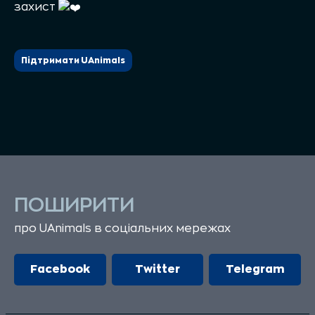
захист
Підтримати UAnimals
ПОШИРИТИ
про UAnimals в соціальних мережах
Facebook
Twitter
Telegram