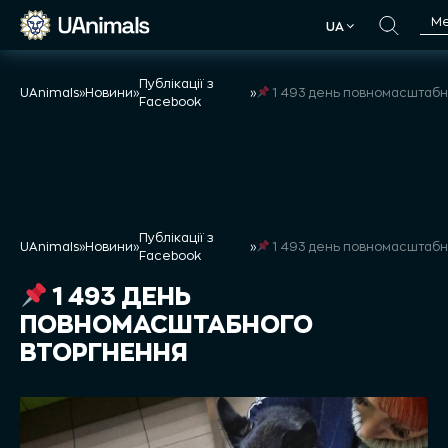
Skip
М
UA
to
UA
content
Публікації з
UAnimals
»
Новини
»
»
1 493 день повномасштабного втор
Facebook
Публікації з
UAnimals
»
Новини
»
»
1 493 день повномасштабного втор
Facebook
1 493 ДЕНЬ
ПОВНОМАСШТАБНОГО
ВТОРГНЕННЯ