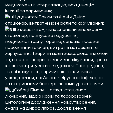
медикаменти, стерилізацію, вакцинацію,
ін’єкції та харчування;
Цуценятам Вакки та Фені у Дніпрі —
стаціонар, витратні матеріали та харчування;
5 кошенятам, яких знайшли військові —
стаціонар, примусове годування,
медикаментозну терапію, санацію носової
порожнини та очей, витратні матеріали та
харчування. Тварини мали захворювання очей
та, на жаль, попри інтенсивне лікування, трьох
кошенят врятувати не вдалося. Попередньо,
лікарі кажуть, що причиною стали тяжкі
ускладнення, пов’язані з вірусною інфекцією
та вторинними бактеріальними ураженнями.
Собаці Бімалу — огляд, стаціонар,
лікування, відбір крові та лабораторні й
цитологічні дослідження новоутворення,
аналіз на дирофіляріоз, дослідження