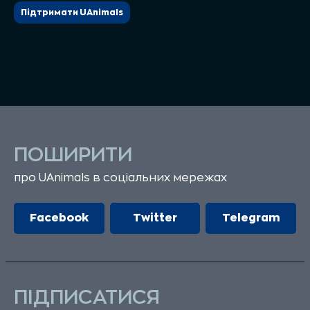
Підтримати UAnimals
ПОШИРИТИ
про UAnimals в соціальних мережах
Facebook
Twitter
Telegram
ПІДПИСАТИСЯ