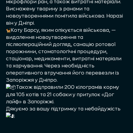
мікрофлори ран, а також витратні матеріали.
Виснажену тварину з ранами та
новоутвореннями помітила військова. Наразі
він у Дніпрі.
Коту Барсу, яким опікується військова, —
видалення новоутворення та
післяопераційний догляд, санацію ротової
порожнини, стоматологічні процедури,
стаціонар, медикаменти, витратні матеріали
та харчування. Через необхідність
оперативного втручання його перевезли із
Запоріжжя у Дніпро.
Також відправили 200 кілограмів корму
для 105 котів та 21 собаки у притулок «Дог
лайф» в Запоріжжі.
Дякуємо за вашу підтримку та небайдужість