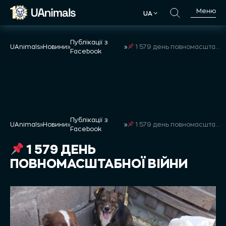
Skip
Меню
UA
to
UA
content
Публікації з
UAnimals
»
Новини
»
»
1 579 день повномасштабної війни
Facebook
Публікації з
UAnimals
»
Новини
»
»
1 579 день повномасштабної війни
Facebook
1 579 ДЕНЬ
ПОВНОМАСШТАБНОЇ ВІЙНИ