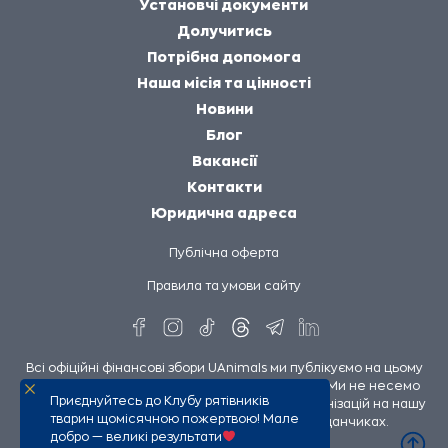
Установчі документи
Долучитись
Потрібна допомога
Наша місія та цінності
Новини
Блог
Вакансії
Контакти
Юридична адреса
Публічна оферта
Правила та умови сайту
Всі офіційні фінансові збори UAnimals ми публікуємо на цьому
сайті та на сторінках UAnimals у соцмережах. Ми не несемо
Приєднуйтесь до Клубу рятівників
відповідальності за збори інших людей чи організацій на нашу
тварин щомісячною пожертвою! Мале
підтримку, опубліковані на сторонніх майданчиках.
добро — великі результати
UAnimals @ 2026