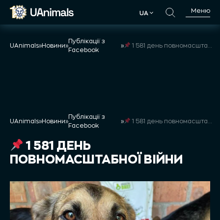
Skip
Меню
UA
to
UA
content
Публікації з
UAnimals
»
Новини
»
»
1 581 день повномасштабної війни
Facebook
Публікації з
UAnimals
»
Новини
»
»
1 581 день повномасштабної війни
Facebook
1 581 ДЕНЬ
ПОВНОМАСШТАБНОЇ ВІЙНИ