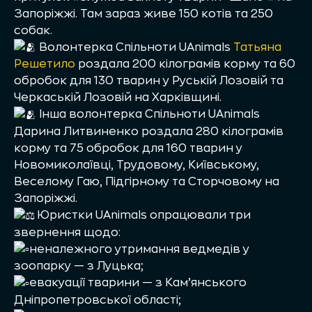
Запоріжжі. Там зараз живе 150 котів та 250
собак.
Волонтерка Спільноти UAnimals
Татьяна
Решетило
роздала 200 кілограмів корму та 60
обробок для 130 тварин у Руській Лозовій та
Черкаській Лозовій на Харківщині.
Інша волонтерка Спільноти UAnimals
Дарина Литвиненко роздала 280 кілограмів
корму та 75 обробок для 160 тварин у
Новомиколаївці, Трудовому, Київському,
Веселому Гаю, Підгірному та Сторчовому на
Запоріжжі.
Юристки UAnimals опрацювали три
звернення щодо:
неналежного утримання ведмедів у
зоопарку — з Луцька;
евакуації тварини — з Кам’янського
Дніпропетровської області;