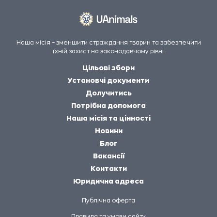
Наша місія – зменшити страждання тварин та забезпечити
їхній захист на законодавчому рівні.
Цільові збори
Установчі документи
Долучитись
Потрібна допомога
Наша місія та цінності
Новини
Блог
Вакансії
Контакти
Юридична адреса
Публічна оферта
Правила та умови сайту