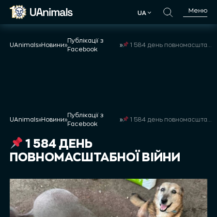
Skip
Меню
UA
to
UA
content
Публікації з
UAnimals
»
Новини
»
»
1 584 день повномасштабної війни
Facebook
Публікації з
UAnimals
»
Новини
»
»
1 584 день повномасштабної війни
Facebook
1 584 ДЕНЬ
ПОВНОМАСШТАБНОЇ ВІЙНИ