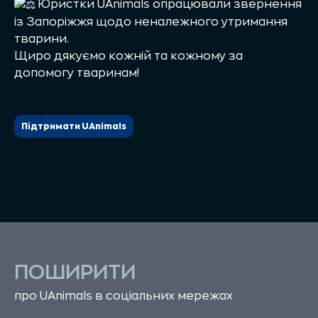
Юристки UAnimals опрацювали звернення
із Запоріжжя щодо неналежного утримання
тварини.
Щиро дякуємо кожній та кожному за
допомогу тваринам!
Підтримати UAnimals
ПОШИРИТИ
про UAnimals в соціальних мережах