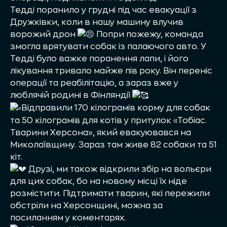
Тедді поранило у грудні під час евакуації з
Дружківки, коли в нашу машину влучив
ворожий дрон
Попри пожежу, команда
змогла врятувати собак із палаючого авто. У
Тедді було важке поранення лапи, і його
лікування тривало майже пів року. Він переніс
операції та реабілітацію, а зараз вже у
люблячій родині в Фінляндії
Відправили 170 кілограмів корму для собак
та 50 кілограмів для котів у притулок «Тобіас.
Тварини Херсона», який евакуювався на
Миколаївщину. Зараз там живе 82 собаки та 51
кіт.
Друзі, ми також відкрили збір на вольєри
для цих собак, бо на новому місці їх ніде
розмістити. Підтримати тварин, які пережили
обстріли на Херсонщині, можна за
посиланням у коментарях.