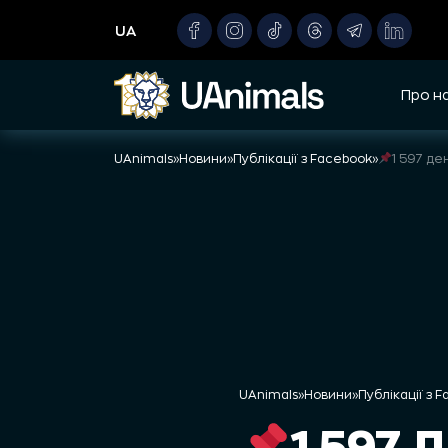
Skip
UA
to
content
Про н
UAnimals
»
Новини
»
Публікації з Facebook
»
1 597 де
UAnimals
»
Новини
»
Публікації з 