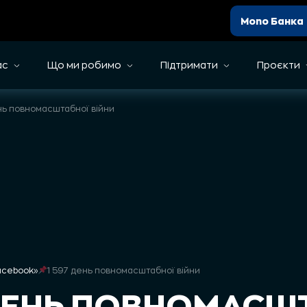
Mono Банка
ас
Що ми робимо
Підтримати
Проєкти
нь повномасштабної війни
Facebook
»
1 597 день повномасштабної війни