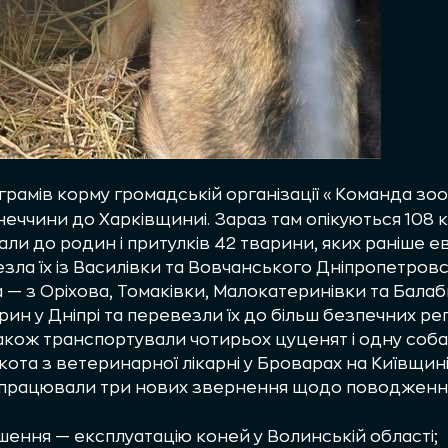
рамів корму громадській організації «Команда зоо
еччини до Харківщиниі. Зараз там опікуються 108 
ли до родин і притулків 42 тварини, яких раніше 
ла їх із Василівки та Вовчанського Дніпропетровсь
а — з Оріхова, Томаківки, Малокатеринівки та Бала
рин у Дніпрі та перевезли їх до більш безпечних рег
також транспортували чотирьох цуценят і одну соб
ж кота з ветеринарної лікарні у Броварах на Київщині
працювали три нових звернення щодо поводження
:
ення — експлуатацію коней у Волинській області;