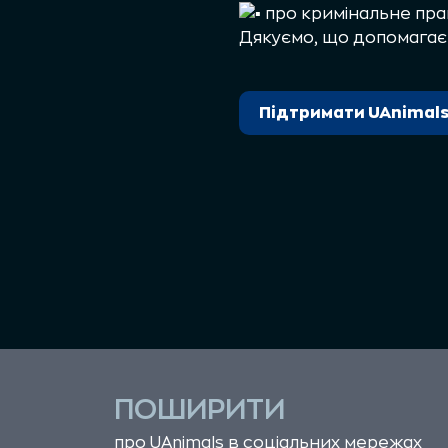
про кримінальне пра
Дякуємо, що допомага
Підтримати UAnimal
ПОШИРИТИ
про UAnimals в соціальних мережах