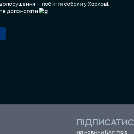
вопорушення — побиття собаки у Харкові.
єте допомагати
s
ПІДПИСАТИС
на новини UAnimals