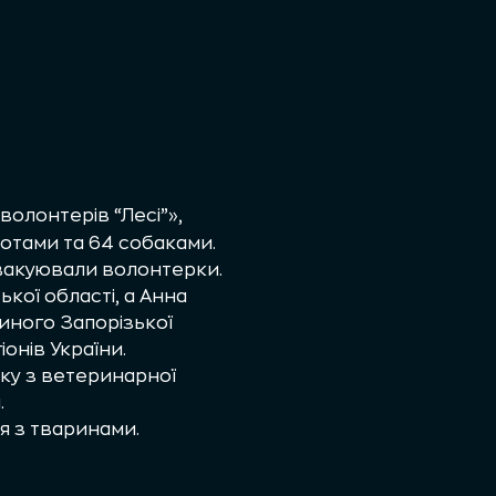
волонтерів “Лесі”»,
котами та 64 собаками.
евакуювали волонтерки.
кої області, а Анна
биного Запорізької
іонів України.
аку з ветеринарної
.
 з тваринами.