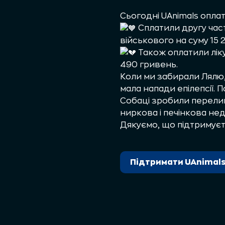
Сьогодні UAnimals опла
Сплатили другу част
військового на суму 15 
Також оплатили ліку
490 гривень.
Коли ми забирали Лялю, 
мала напади епілепсії. 
Собаці зробили перелив
ниркова і печінкова нед
Дякуємо, що підтримуєте
Підтримати UAnimal