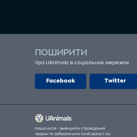
ПОШИРИТИ
про UAnimals в соціальних мережах
Facebook
Twitter
Наша місія – зменшити страждання
тварин та забезпечити їхній захист на