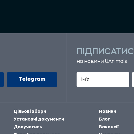
ПІДПИСАТИС
на новини UAnimals
Telegram
Цільові збори
Новини
Установчі документи
Блог
Долучитись
Вакансії