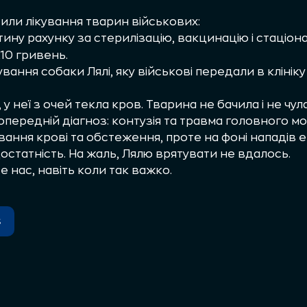
тили лікування тварин військових:
ину рахунку за стерилізацію, вакцинацію і стаціон
210 гривень.
вання собаки Лялі, яку військові передали в клініку
у неї з очей текла кров. Тварина не бачила і не чул
Попередній діагноз: контузія та травма головного мо
ання крові та обстеження, проте на фоні нападів еп
остатність. На жаль, Лялю врятувати не вдалось.
 нас, навіть коли так важко.
s