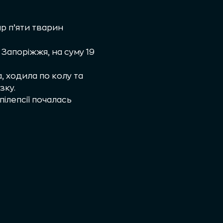
ар п’яти тварин
 Запоріжжя, на суму 19
а, ходила по колу та
зку.
ілепсії почалась