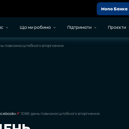
Mono Банка
ас
Що ми робимо
Підтримати
Проєкти
нь повномасштабного вторгнення
Facebook
»
1086 день повномасштабного вторгнення