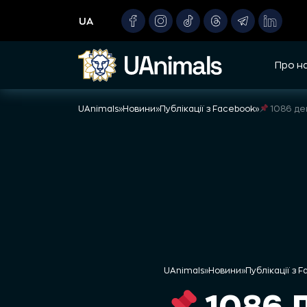
Skip
UA
to
content
Про н
UAnimals
»
Новини
»
Публікації з Facebook
»
1086 де
UAnimals
»
Новини
»
Публікації з 