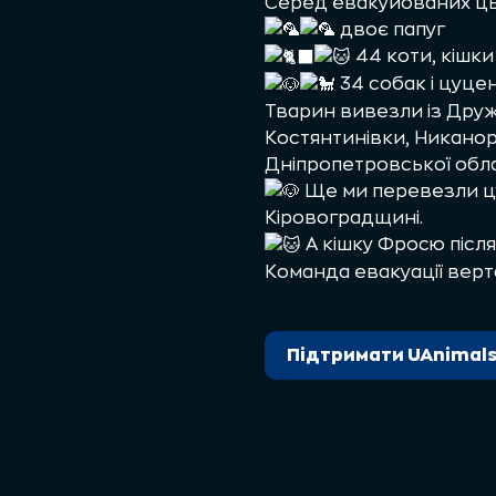
Серед евакуйованих цьо
двоє папуг
44 коти, кішки
34 собак і цуце
Тварин вивезли із Друж
Костянтинівки, Никанор
Дніпропетровської обла
Ще ми перевезли цуц
Кіровоградщині.
А кішку Фросю після
Команда евакуації верт
Підтримати UAnimal