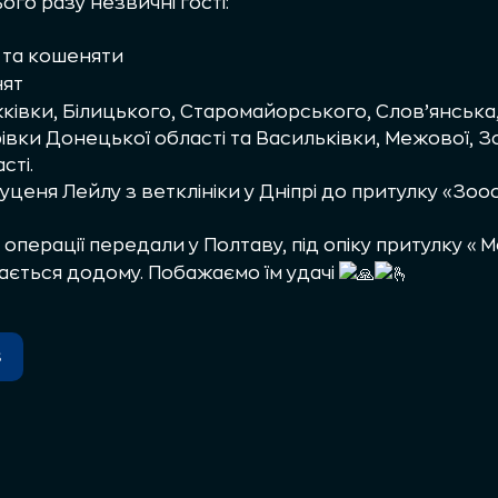
го разу незвичні гості:
 та кошеняти
нят
ківки, Білицького, Старомайорського, Слов’янська,
івки Донецької області та Васильківки, Межової, 
сті.
еня Лейлу з ветклініки у Дніпрі до притулку «Зоос
 операції передали у Полтаву, під опіку притулку «М
ається додому. Побажаємо їм удачі
s