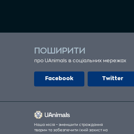
ПОШИРИТИ
про UAnimals в соціальних мережах
Facebook
Twitter
Наша місія – зменшити страждання
тварин та забезпечити їхній захист на