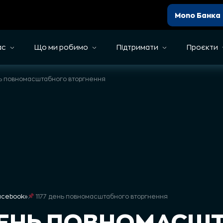
Mono Банка
ас
Що ми робимо
Підтримати
Проєкти
нь повномасштабного вторгнення
Facebook
»
1177 день повномасштабного вторгнення