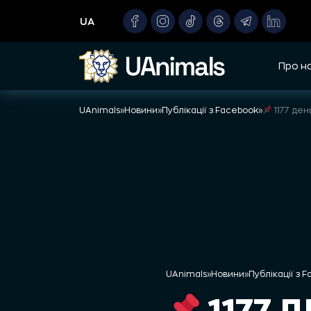
Skip
UA
to
content
Про н
UAnimals
»
Новини
»
Публікації з Facebook
»
1177 де
UAnimals
»
Новини
»
Публікації з 