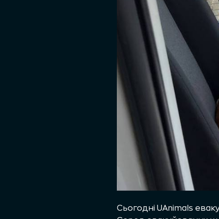
Сьогодні UAnimals евак