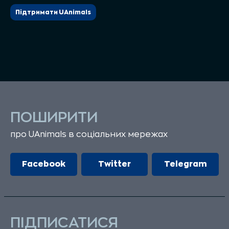
Підтримати UAnimals
ПОШИРИТИ
про UAnimals в соціальних мережах
Facebook
Twitter
Telegram
ПІДПИСАТИСЯ