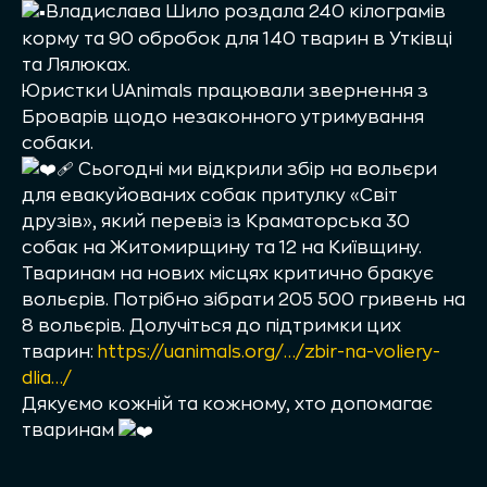
Владислава Шило роздала 240 кілограмів
корму та 90 обробок для 140 тварин в Утківці
та Лялюках.
Юристки UAnimals працювали звернення з
Броварів щодо незаконного утримування
собаки.
Сьогодні ми відкрили збір на вольєри
для евакуйованих собак притулку «Світ
друзів», який перевіз із Краматорська 30
собак на Житомирщину та 12 на Київщину.
Тваринам на нових місцях критично бракує
вольєрів. Потрібно зібрати 205 500 гривень на
8 вольєрів. Долучіться до підтримки цих
тварин:
https://uanimals.org/…/zbir-na-voliery-
dlia…/
Дякуємо кожній та кожному, хто допомагає
тваринам