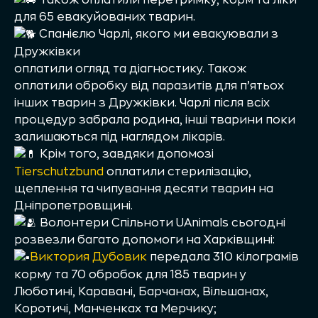
для 65 евакуйованих тварин.
Спанієлю Чарлі, якого ми евакуювали з
Дружківки
оплатили огляд та діагностику. Також
оплатили обробку від паразитів для п’ятьох
інших тварин з Дружківки. Чарлі після всіх
процедур забрала родина, інші тварини поки
залишаються під наглядом лікарів.
Крім того, завдяки допомозі
Tierschutzbund
оплатили стерилізацію,
щеплення та чипування десяти тварин на
Дніпропетровщині.
Волонтери Спільноти UAnimals сьогодні
розвезли багато допомоги на Харківщині:
Виктория Дубовик
передала 310 кілограмів
корму та 70 обробок для 185 тварин у
Люботині, Каравані, Барчанах, Вільшанах,
Коротичі, Манченках та Мерчику;