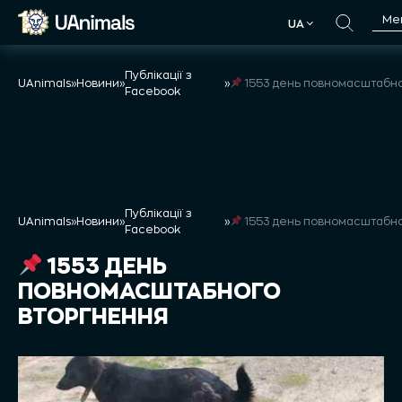
Skip
Ме
UA
to
UA
content
Публікації з
UAnimals
»
Новини
»
»
1553 день повномасштабного вторг
Facebook
Публікації з
UAnimals
»
Новини
»
»
1553 день повномасштабного вторг
Facebook
1553 ДЕНЬ
ПОВНОМАСШТАБНОГО
ВТОРГНЕННЯ