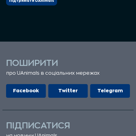
Підтримати UAnimals
ПОШИРИТИ
про UAnimals в соціальних мережах
Facebook
Twitter
Telegram
ПІДПИСАТИСЯ
на новини UAnimals