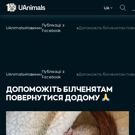
Skip
UA
to
UA
content
Публікації з
UAnimals
»
Новини
»
»
Facebook
Публікації з
UAnimals
»
Новини
»
»
Facebook
ДОПОМОЖІТЬ БІЛЧЕНЯТАМ
ПОВЕРНУТИСЯ ДОДОМУ