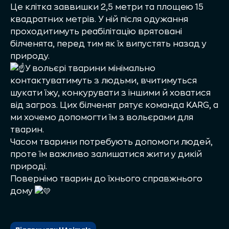
Це клітка заввишки 2,5 метри та площею 15
квадратних метрів. У ній після одужання
проходитимуть реабілітацію врятовані
білченята, перед тим як їх випустять назад у
природу.
У вольєрі тварини мінімально
контактуватимуть з людьми, вчитимуться
шукати їжу, конкурувати з іншими й ховатися
від загроз. Цих білченят рятує команда KARG, а
ми хочемо допомогти їм з вольєрами для
тварин.
Часом тварини потребують допомоги людей,
проте їм важливо залишатися жити у дикій
природі.
Повернімо тварин до їхнього справжнього
дому