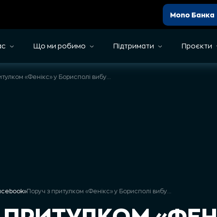
Mono Банка
ас
Що ми робимо
Підтримати
Проєкти
Поруч з притулком «Фенікс» у Борисполі вибухнув ворожий дрон
Facebook
»
Поруч з притулком «Фенікс» у Борисполі вибухнув ворожий дрон