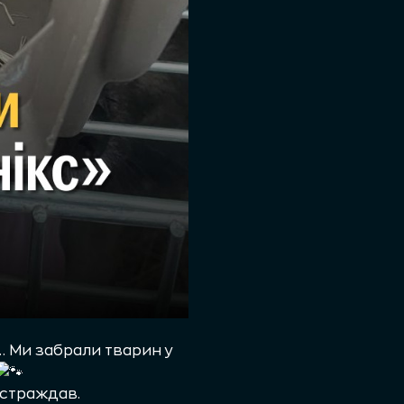
… Ми забрали тварин у
постраждав.