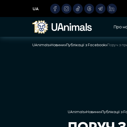
Skip
UA
to
content
Про н
UAnimals
»
Новини
»
Публікації з Facebook
»
UAnimals
»
Новини
»
Публікації з 