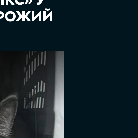
ІКС» У
ОРОЖИЙ