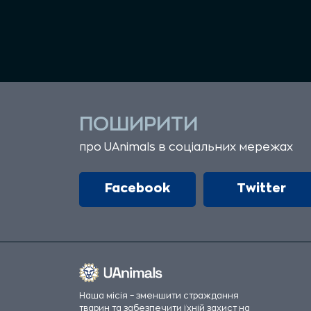
ПОШИРИТИ
про UAnimals в соціальних мережах
Facebook
Twitter
Наша місія – зменшити страждання
тварин та забезпечити їхній захист на