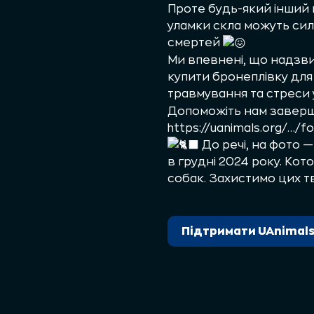
Проте будь-який інший 
уламки скла можуть сил
смертей
Ми впевнені, що надзв
купити бронеплівку для 
травмування та стреси 
Допоможіть нам заверши
https://uanimals.org/…/f
До речі, на фото —
в грудні 2024 року. Ко
собак. Захистимо цих т
Підтримати UAnimal