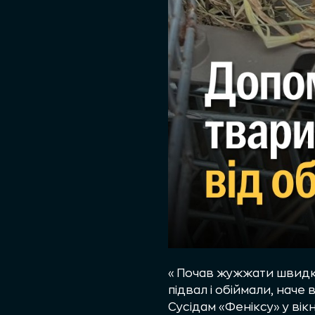
«Почав жужжати швидко
підвал і обіймали, наче
Сусідам «Феніксу» у вік