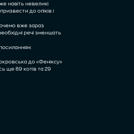
же навіть невеликі
ризвести до опіків і
хочемо вже зараз
необхідні речі зменшать
 посиланням:
Покровська до «Феніксу»
ь ще 89 котів та 29