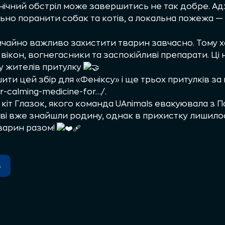
нічний обстріл може завершитись не так добре. Ад
ьно поранити собак та котів, а локальна пожежа — п
ичайно важливо захистити тварин завчасно. Тому 
вікон, вогнегасники та заспокійливі препарати. Ці 
у жителів притулку
ти цей збір для «Феніксу» і ще трьох притулків за
or-calming-medicine-for…/
.
 кіт Глазок, якого команда UAnimals евакуювала з 
тові вже знайшли родину, однак в прихистку лишилос
варин разом!
s