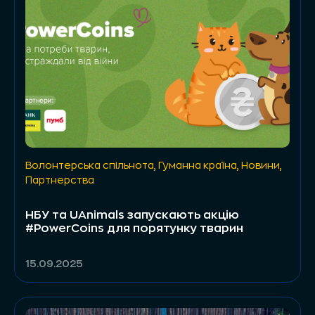
Волонтерська спільнота
,
Гуманна країна
,
Новини
,
Партнерства
НБУ та UAnimals запускають акцію
#PowerCoins для порятунку тварин
15.09.2025