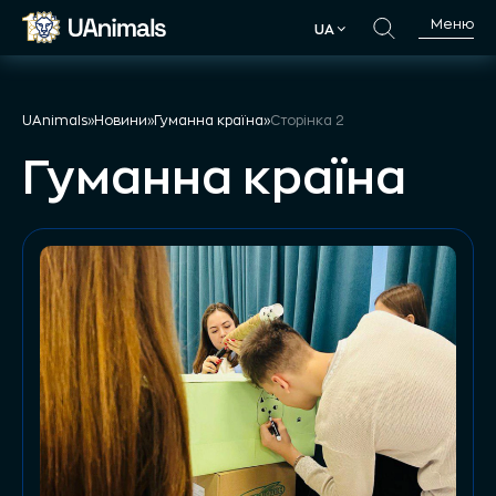
Skip
Меню
UA
to
UA
content
UAnimals
»
Новини
»
Гуманна країна
»
Сторінка 2
Гуманна країна