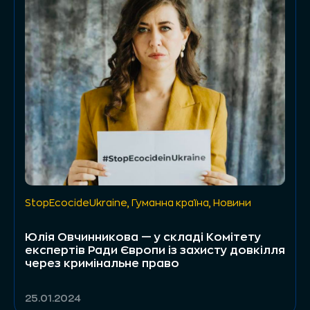
StopEcocideUkraine
,
Гуманна країна
,
Новини
Юлія Овчинникова — у складі Комітету
експертів Ради Європи із захисту довкілля
через кримінальне право
25.01.2024