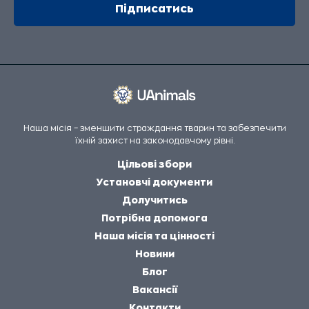
Наша місія – зменшити страждання тварин та забезпечити
їхній захист на законодавчому рівні.
Цільові збори
Установчі документи
Долучитись
Потрібна допомога
Наша місія та цінності
Новини
Блог
Вакансії
Контакти