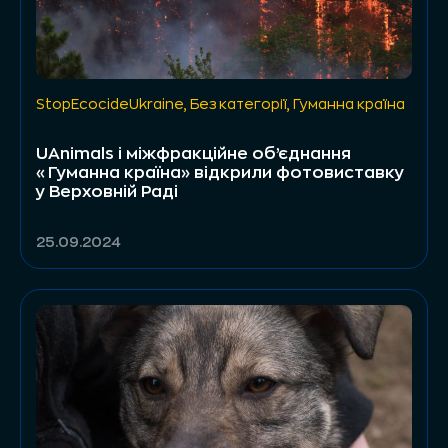
StopEcocideUkraine
,
Без категорії
,
Гуманна країна
UAnimals і міжфракційне об’єднання
«Гуманна країна» відкрили фотовиставку
у Верховній Раді
25.09.2024