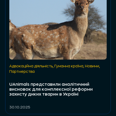
Адвокаційна діяльність
,
Гуманна країна
,
Новини
,
Партнерства
UAnimals представили аналітичний
висновок для комплексної реформи
захисту диких тварин в Україні
30.10.2025