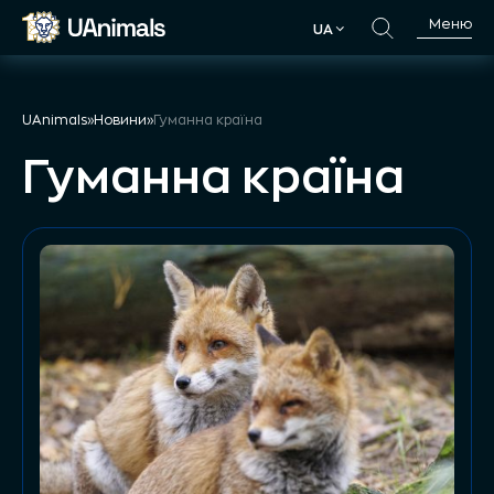
Skip
Меню
UA
to
UA
content
UAnimals
»
Новини
»
Гуманна країна
Гуманна країна