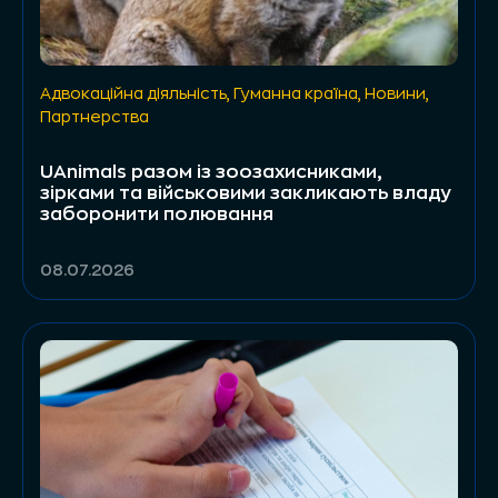
Адвокаційна діяльність
,
Гуманна країна
,
Новини
,
Партнерства
UAnimals разом із зоозахисниками,
зірками та військовими закликають владу
заборонити полювання
08.07.2026