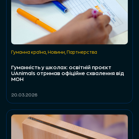
Гуманна країна
,
Новини
,
Партнерства
Гуманність у школах: освітній проєкт
UAnimals отримав офіційне схвалення від
МОН
20.03.2026