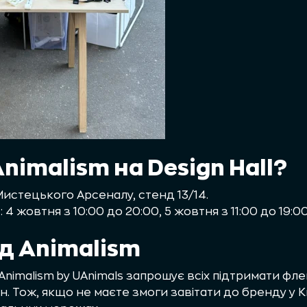
nimalism на Design Hall?
 Мистецького Арсеналу, стенд 13/14.
и
: 4 жовтня з 10:00 до 20:00, 5 жовтня з 11:00 до 19:00
д Animalism
, Animalism by UAnimals запрошує всіх підтримати ф
н. Тож, якщо не маєте змоги завітати до бренду у К