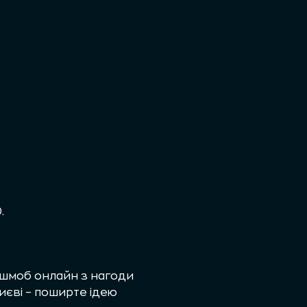
.
лешмоб онлайн з нагоди
иєві – поширте ідею