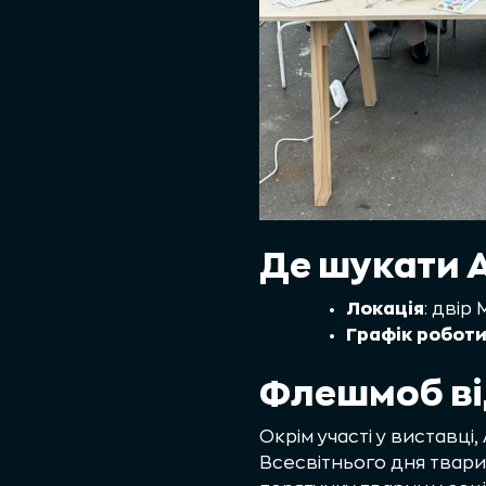
Де шукати A
Локація
: двір
Графік
робот
Флешмоб ві
Окрім участі у виставці
Всесвітнього дня твари