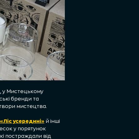
ві, у Мистецькому
нські бренди та
 твори мистецтва.
«Ліс усередині»
й інші
несок у порятунок
які постраждали від