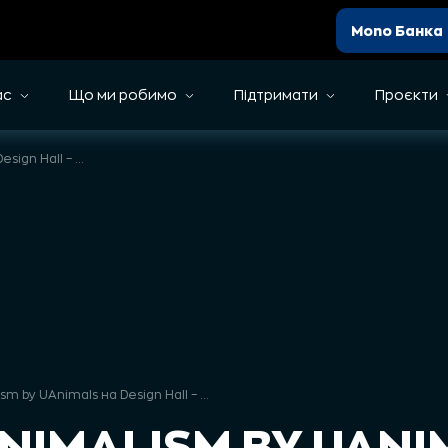
Mono Банка
ас
Що ми робимо
Підтримати
Проєкти
Бренд Animalism by UAnimals на Design Hall – приходьте за стильними речами, що рятують тварин
Бренд Animalism by UAnimals на Design Hall – приходьте за стильними речами, що рятують тварин