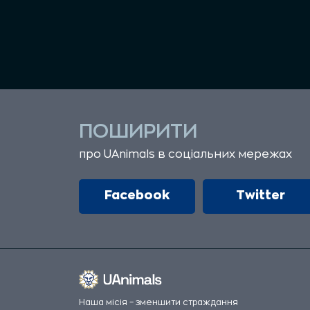
ПОШИРИТИ
про UAnimals в соціальних мережах
Facebook
Twitter
Наша місія – зменшити страждання