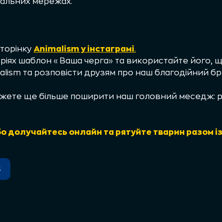
іальних мережах.
сторінку
Animalism у інстаграмі
.
оріях шаблон «Ваша черга» та використайте його, 
alism та розповісти друзям про наш благодійний бр
ете ще більше поширити наш головний меседж: реч
о долучайтесь онлайн та рятуйте тварин разом із
s