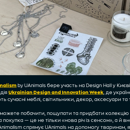
malism
by UAnimals бере участь на Design Hall у Киє
одія
Ukrainian Design and Innovation Week
, де украї
 сучасні меблі, світильники, декор, аксесуари та
 зможете побачити, пощупати та придбати колекцію
 покупка — це не тільки «нова річ із сенсом», а й в
Animalism спрямує UAnimals на допомогу тваринам, 