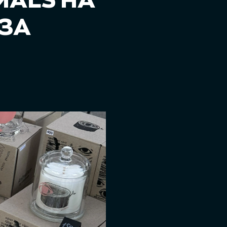
MALS НА
 ЗА