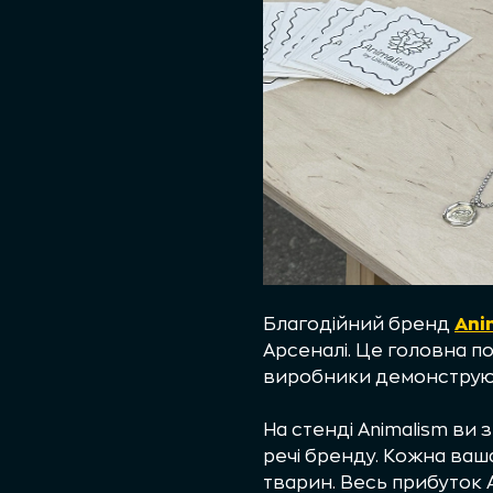
Благодійний бренд
Ani
Арсеналі. Це головна п
виробники демонструють
На стенді Animalism ви
речі бренду. Кожна ваша
тварин. Весь прибуток 