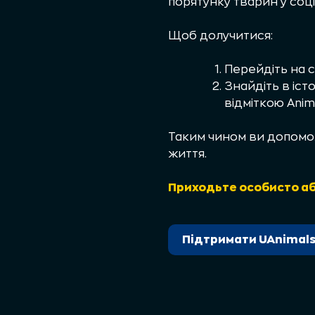
порятунку тварин у соц
Щоб долучитися:
Перейдіть на 
Знайдіть в іст
відміткою Anim
Таким чином ви допомож
життя.
Приходьте особисто аб
Підтримати UAnimal