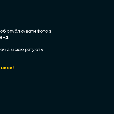
щоб опублікувати фото з
енд.
і з місією рятують
 нами!