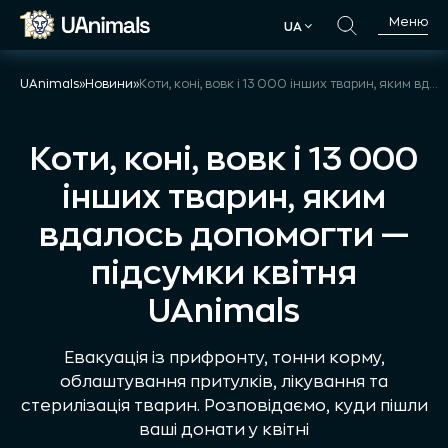
Skip
Меню
UA
to
UA
content
UAnimals
»
Новини
»
Коти, коні, вовк і 13 000 інших тварин, яким вдалось допомогти — підсумки квітня UAnimals
Коти, коні, вовк і 13 000
інших тварин, яким
вдалось допомогти —
підсумки квітня
UAnimals
Евакуація із прифронту, тонни корму,
облаштування притулків, лікування та
стерилізація тварин. Розповідаємо, куди пішли
ваші донати у квітні