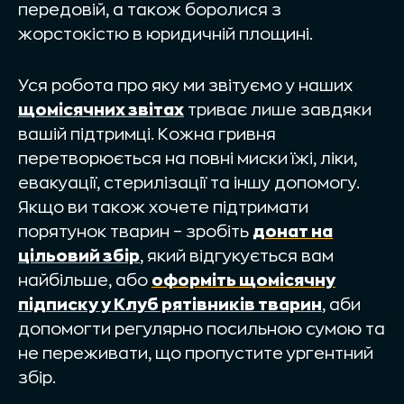
передовій, а також боролися з
жорстокістю в юридичній площині.
Уся робота про яку ми звітуємо у наших
щомісячних звітах
триває лише завдяки
вашій підтримці. Кожна гривня
перетворюється на повні миски їжі, ліки,
евакуації, стерилізації та іншу допомогу.
Якщо ви також хочете підтримати
порятунок тварин – зробіть
донат на
цільовий збір
, який відгукується вам
найбільше, або
оформіть щомісячну
підписку у Клуб рятівників тварин
, аби
допомогти регулярно посильною сумою та
не переживати, що пропустите ургентний
збір.