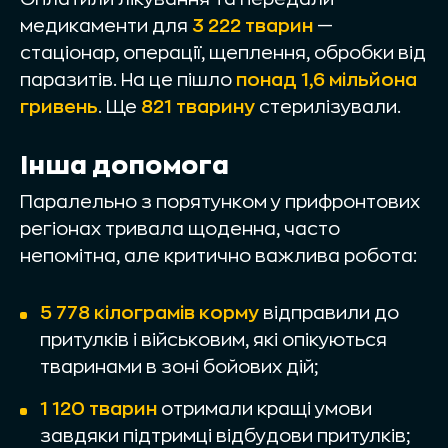
медикаменти для
3 222 тварин
—
стаціонар, операції, щеплення, обробки від
паразитів. На це пішло
понад 1,6 мільйона
гривень
. Ще
821 тварину
стерилізували.
Інша допомога
Паралельно з порятунком у прифронтових
регіонах тривала щоденна, часто
непомітна, але критично важлива робота:
5 778 кілограмів корму
відправили до
притулків і військовим, які опікуються
тваринами в зоні бойових дій;
1 120 тварин
отримали кращі умови
завдяки підтримці відбудови притулків;