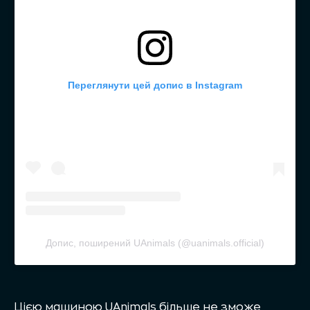
Переглянути цей допис в Instagram
Допис, поширений UAnimals (@uanimals.official)
Цією машиною UAnimals більше не зможе