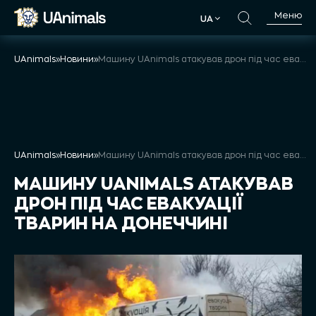
Skip
Меню
UA
to
UA
content
UAnimals
»
Новини
»
Машину UAnimals атакував дрон під час евакуації тварин на Донеччині
UAnimals
»
Новини
»
Машину UAnimals атакував дрон під час евакуації тварин на Донеччині
МАШИНУ UANIMALS АТАКУВАВ
ДРОН ПІД ЧАС ЕВАКУАЦІЇ
ТВАРИН НА ДОНЕЧЧИНІ