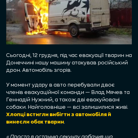
Сьогодні, 12 грудня, під час евакуації тварин на
Донеччині нашу машину атакував російський
дрон. Автомобіль згорів.
У момент удару в авто перебували двоє
членів евакуаційної команди — Влад Мячев та
Геннадій Нужний, а також дві евакуйовані
собаки. Найголовніше — всі залишилися живі.
Хлопці встигли вибігти з автомобіля й
винесли обох тварин
.
«
Просто в останню секунду побачив що