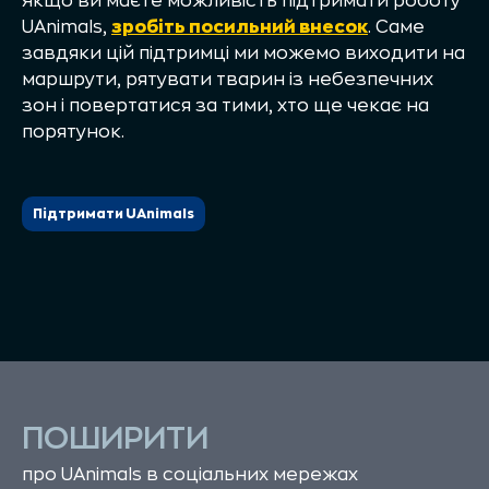
Якщо ви маєте можливість підтримати роботу
UAnimals,
зробіть посильний внесок
. Саме
завдяки цій підтримці ми можемо виходити на
маршрути, рятувати тварин із небезпечних
зон і повертатися за тими, хто ще чекає на
порятунок.
Підтримати UAnimals
ПОШИРИТИ
про UAnimals в соціальних мережах