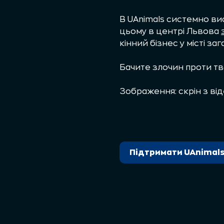
В UAnimals системно вис
цьому в центрі Львова
кінний бізнес у місті заг
Бачите злочин проти тв
Зображення: скрін з ві
Підтримати UAnimal