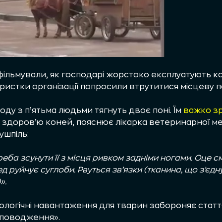
фільмували, як господарі жорстоко експлуатують к
ристки організації попросили втрутитися місцеву по
оду з п’ятьма людьми тягнуть двоє поні. Їм
важко зр
здоров’ю коней, пояснює лікарка ветеринарної ме
ушпіль:
реба зсунути її з місця ривком задніми ногами. Оце 
 руйнує суглоби. Рвуться зв’язки (тканина, що з’єдну
».
зіологічні навантаження для тварин забороняє статт
 поводження».