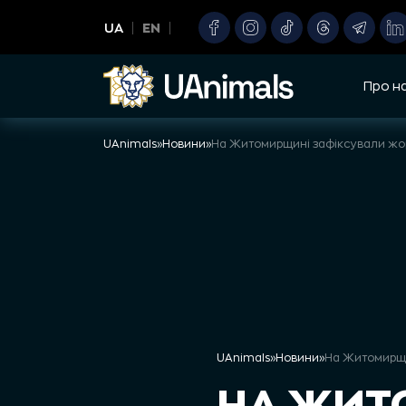
Skip
UA
EN
to
content
Про н
UAnimals
»
Новини
»
UAnimals
»
Новини
»