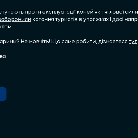
тупають проти експлуатації коней як тяглової сили
заборонили
катання туристів в упряжках і досі на
алом.
арини? Не мовчіть! Що саме робити, дізнаєтеся
тут
.
део
s