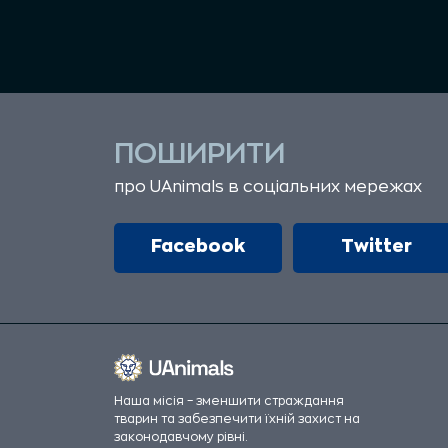
ПОШИРИТИ
про UAnimals в соціальних мережах
Facebook
Twitter
Наша місія – зменшити страждання
тварин та забезпечити їхній захист на
законодавчому рівні.