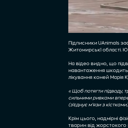
Підписники UAnimals за
Житомирськї області. Ю
На відео видно, що підв
навантаження шкодить 
лікування коней Марія К
«Щоб потягти підводу, т
сильними ривками вперед
(з’єднує м’язи з кістками)
Крім цього, надмірні фі
тварин від жорстокого