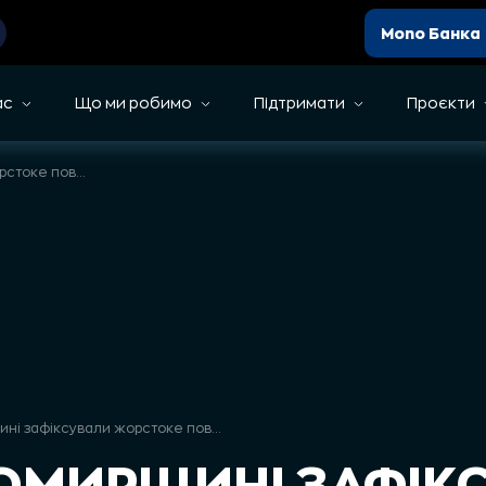
Mono Банка
ас
Що ми робимо
Підтримати
Проєкти
На Житомирщині зафіксували жорстоке поводження з кіньми — UAnimals звернулися до поліції
На Житомирщині зафіксували жорстоке поводження з кіньми — UAnimals звернулися до поліції