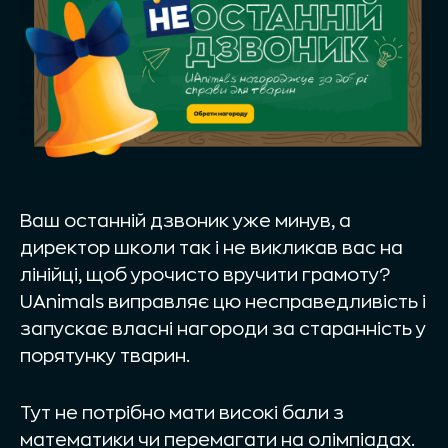
Ваш останній дзвоник уже минув, а
директор школи так і не викликав вас на
лінійці, щоб урочисто вручити грамоту?
UAnimals виправляє цю несправедливість і
запускає власні нагороди за старанність у
порятунку тварин.
Тут не потрібно мати високі бали з
математики чи перемагати на олімпіадах.