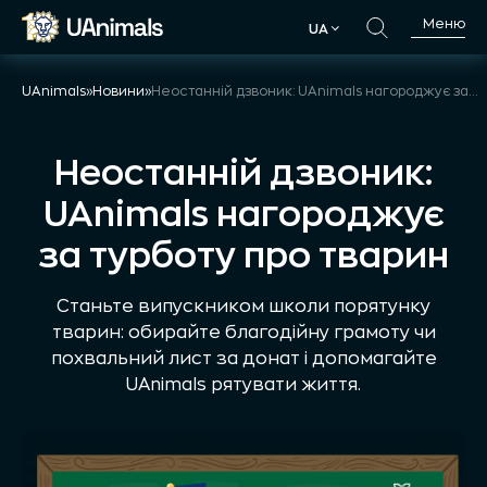
Skip
Меню
UA
to
UA
content
UAnimals
»
Новини
»
Неостанній дзвоник: UAnimals нагороджує за турботу про тварин
Неостанній дзвоник:
UAnimals нагороджує
за турботу про тварин
Станьте випускником школи порятунку
тварин: обирайте благодійну грамоту чи
похвальний лист за донат і допомагайте
UAnimals рятувати життя.