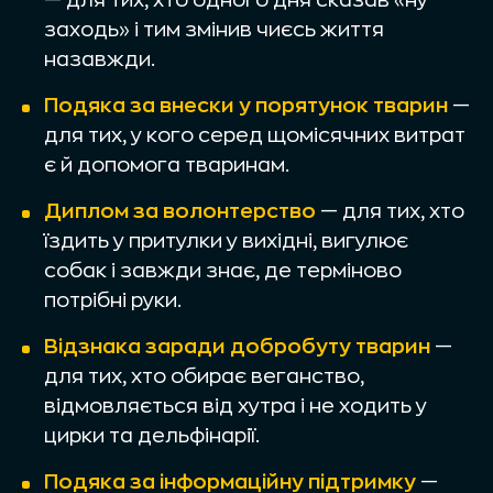
заходь» і тим змінив чиєсь життя
назавжди.
Подяка за внески у порятунок тварин
—
для тих, у кого серед щомісячних витрат
є й допомога тваринам.
Диплом за волонтерство
— для тих, хто
їздить у притулки у вихідні, вигулює
собак і завжди знає, де терміново
потрібні руки.
Відзнака заради добробуту тварин
—
для тих, хто обирає веганство,
відмовляється від хутра і не ходить у
цирки та дельфінарії.
Подяка за інформаційну підтримку
—