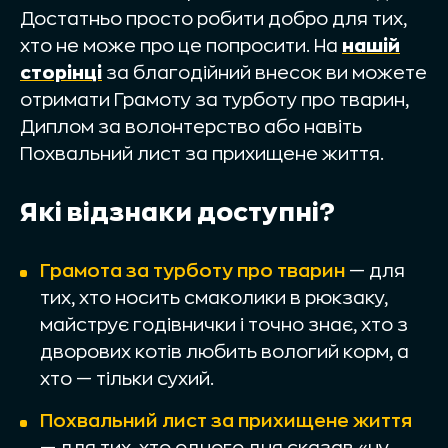
Достатньо просто робити добро для тих,
хто не може про це попросити. На
нашій
сторінці
за благодійний внесок ви можете
отримати Грамоту за турботу про тварин,
Диплом за волонтерство або навіть
Похвальний лист за прихищене життя.
Які відзнаки доступні?
Грамота за турботу про тварин
— для
тих, хто носить смаколики в рюкзаку,
майструє годівнички і точно знає, хто з
дворових котів любить вологий корм, а
хто — тільки сухий.
Похвальний лист за прихищене життя
— для тих, хто одного дня сказав «ну