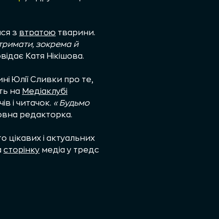
ися з
втратою
тварини.
дтримати, зокрема й
відає Катя Нікішова.
ні Юлії Сливки про те,
ть на
Медіаклубі
ів і читачок.
«Будьмо
овна редакторка.
о цікавих і актуальних
а
сторінку
медіа у тредс