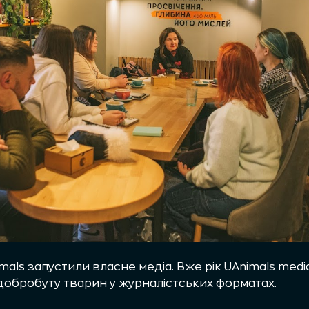
mals запустили власне медіа. Вже рік UAnimals medi
 добробуту тварин у журналістських форматах.