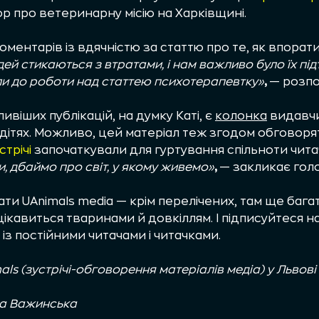
р про ветеринарну місію на Харківщині.
оментарів із вдячністю за
статтю про те, як впорат
дей стикаються з втратами, і нам важливо було їх пі
ли до роботи над статтею психотерапевтку»
,
— розпо
віших публікацій, на думку Каті, є
колонка
видавчи
у дітях. Можливо, цей матеріал теж згодом обговоря
трічі
започаткували для гуртування спільноти читач
, дбаймо про світ, у якому живемо»
,
— закликає гол
и UAnimals media — крім перелічених, там ще багат
о цікавиться тваринами й довкіллям. І підписуйтеся н
із постійними читачами і читачками.
ls (зустрічі-обговорення матеріалів медіа) у Львові
на Важинська