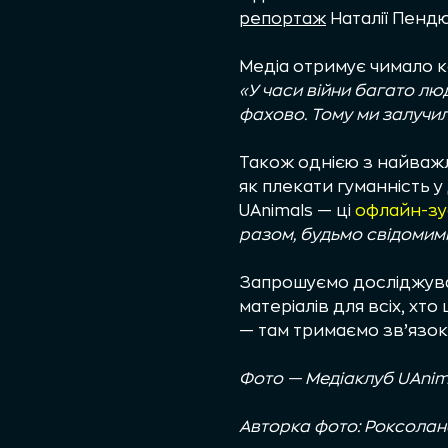
репортаж
Наталії Пендю
Медіа отримує чимало к
«У часи війни багато лю
фахово. Тому ми залучи
Також однією з найважли
як плекати гуманність 
UAnimals
— ці
офлайн-зус
разом, будьмо свідомими
Запрошуємо досліджуват
матеріалів для всіх, хт
— там тримаємо зв’язок 
Фото — Медіаклуб UAnima
Авторка фото: Роксола