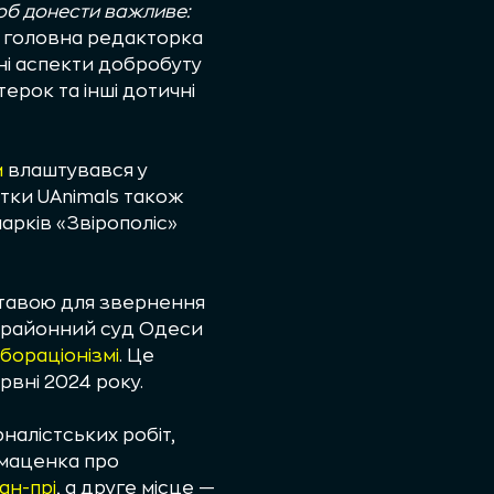
щоб донести важливе:
 головна редакторка
ні аспекти добробуту
ерок та інші дотичні
м
влаштувався у
тки UAnimals також
арків «Звірополіс»
дставою для звернення
й районний суд Одеси
бораціонізмі
. Це
ервні 2024 року.
рналістських робіт,
маценка про
ан-прі
, а друге місце —