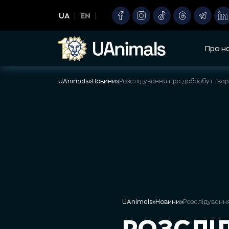
Skip
UA
EN
to
content
Про н
UAnimals
»
Новини
»
UAnimals
»
Новини
»