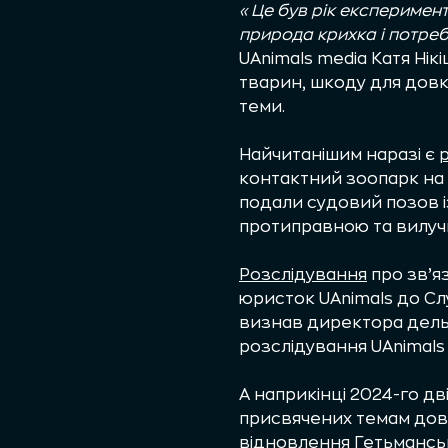
«Це був рік експеримен
природа крихка і потребу
UAnimals media Катя Нікі
тварин, шкоду для довкі
теми.
Найчитанішим наразі є
контактний зоопарк на 
подали судовий позов і
протиправною та вилу
Розслідування
про зв’я
юристок UAnimals до Cл
визнав директора дель
розслідування UAnimals 
А наприкінці 2024-го дв
присвячених темам довк
відновлення Гетьманськ