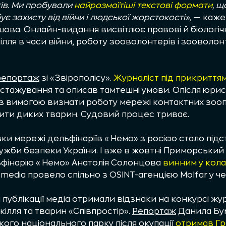
тів. Ми пробували
найрозмаїтіші текстові формати
, 
є захисту від війни і людської жорстокості»,
— каже
шова.
Онлайн-видання висвітлює правові й біологіч
лля в часи війни, роботу зооволонтерів і зооволонт
репортаж
зі «Звірополісу».
Журналіст під прикриття
стажування та описав тамтешні умови. Опісля юрис
з вимогою визнати роботу мережі контактних зооп
чити диких тварин. Судовий процес триває.
зки мережі дельфінаріїв «Немо» з росією стало пі
ужби безпеки України. І вже в жовтні Приморськи
фінарію «Немо» Анатолія Солонцова
винним у кола
media провело спільно з OSINT-агенцією Molfar у ч
і публікації медіа отримали відзнаки на конкурсі жу
ілля та тварин «Співпростір».
Репортаж
Данила Бу
ого національного парку після окупації
отримав Гр