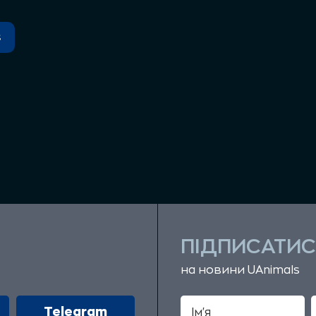
s
ПІДПИСАТИС
на новини UAnimals
Telegram