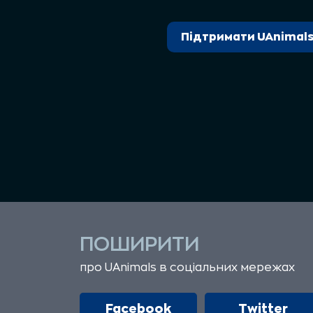
Підтримати UAnimal
ПОШИРИТИ
про UAnimals в соціальних мережах
Facebook
Twitter