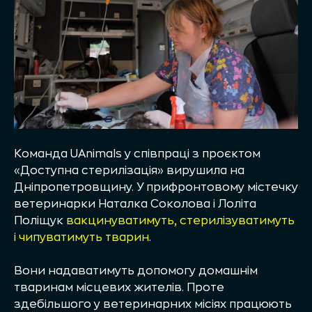
Команда UAnimals у співпраці з проєктом
«Доступна стерилізація» вирушила на
Дніпропетровщину. У прифронтовому містечку
ветеринарки Наталка Соколова і Лоліта
Поліщук
вакцинуватимуть, стерилізуватимуть
і чипуватимуть тварин
.
Вони надаватимуть допомогу домашнім
тваринам місцевих жителів. Проте
здебільшого у ветеринарних місіях працюють