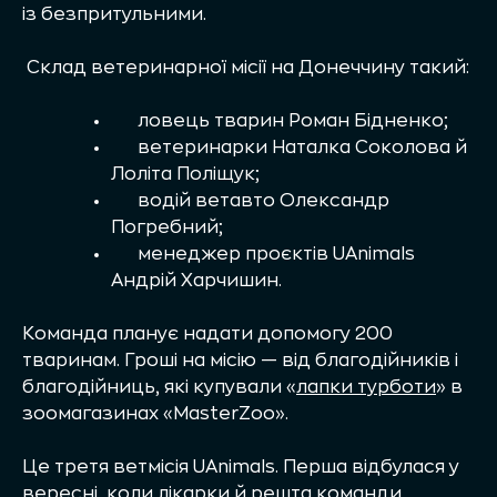
із безпритульними.
Склад ветеринарної місії на Донеччину такий:
ловець тварин Роман Бідненко;
ветеринарки Наталка Соколова й
Лоліта Поліщук;
водій ветавто Олександр
Погребний;
менеджер проєктів UAnimals
Андрій Харчишин.
Команда планує надати допомогу 200
тваринам. Гроші на місію — від благодійників і
благодійниць, які купували «
лапки турботи
» в
зоомагазинах «MasterZoo».
Це третя ветмісія UAnimals. Перша
відбулася
у
вересні, коли лікарки й решта команди