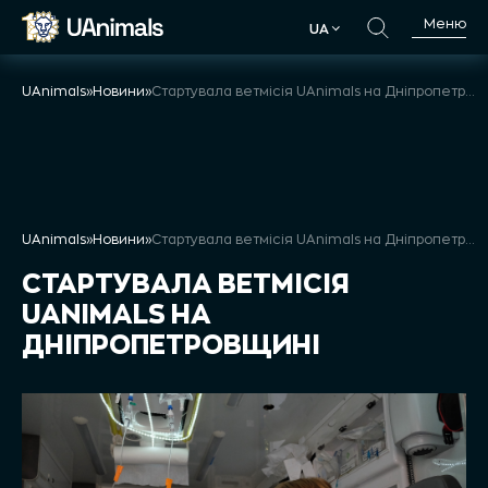
Skip
Меню
UA
to
UA
content
UAnimals
»
Новини
»
Стартувала ветмісія UAnimals на Дніпропетровщині
UAnimals
»
Новини
»
Стартувала ветмісія UAnimals на Дніпропетровщині
СТАРТУВАЛА ВЕТМІСІЯ
UANIMALS НА
ДНІПРОПЕТРОВЩИНІ