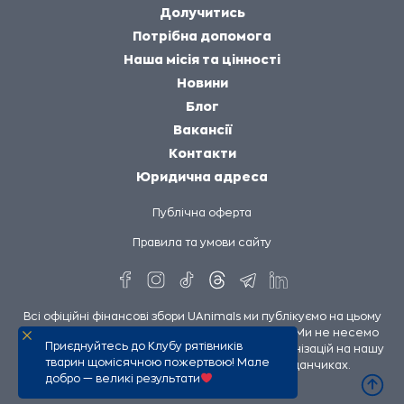
Долучитись
Потрібна допомога
Наша місія та цінності
Новини
Блог
Вакансії
Контакти
Юридична адреса
Публічна оферта
Правила та умови сайту
Всі офіційні фінансові збори UAnimals ми публікуємо на цьому
сайті та на сторінках UAnimals у соцмережах. Ми не несемо
Приєднуйтесь до Клубу рятівників
відповідальності за збори інших людей чи організацій на нашу
тварин щомісячною пожертвою! Мале
підтримку, опубліковані на сторонніх майданчиках.
добро — великі результати
UAnimals @ 2026