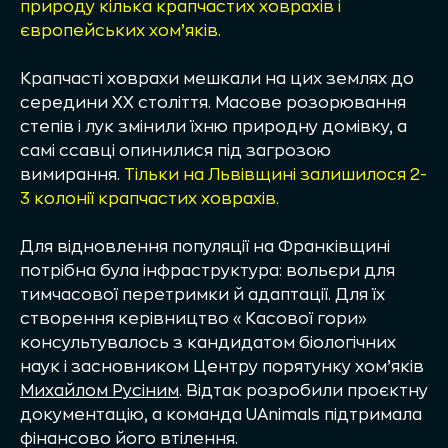
природу кілька крапчастих ховрахів і
європейських хом’яків.
Крапчасті ховрахи мешкали на цих землях до
середини ХХ століття. Масове розорювання
степів і лук змінили їхню природну домівку, а
самі ссавці опинилися під загрозою
вимирання.
Тільки на Львівщині залишилося 2-
3 колонії крапчастих ховрахів.
Для відновлення популяції на Франківщині
потрібна була інфраструктура: вольєри для
тимчасової перетримки й адаптації. Для їх
створення керівництво «Касової гори»
консультувалось з кандидатом біологічних
наук і засновником Центру порятунку хом’яків
Михайлом Русіним
. Відтак розробили проєктну
документацію, а команда UAnimals підтримала
фінансово його втілення.