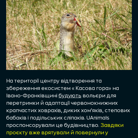
На території центру відтворення та
збереження екосистем «Касова гора» на
Івано-Франківщині
будують
вольєри для
перетримки й адаптації червонокнижних
крапчастих ховрахів, диких хом’яків, степових
бабаків і подільських сліпаків.
UAnimals
проспонсорували це будівництво.
Завдяки
проєкту вже врятували й повернули у