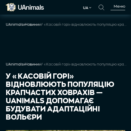
Skip
Меню
UA
to
UA
content
UAnimals
»
Новини
»
У «Касовій горі» відновлюють популяцію крапчастих ховрахів — UAnimals допомагає будувати адаптаційні вольєри
UAnimals
»
Новини
»
У «Касовій горі» відновлюють популяцію крапчастих ховрахів — UAnimals допомагає будувати адаптаційні вольєри
У «КАСОВІЙ ГОРІ»
ВІДНОВЛЮЮТЬ ПОПУЛЯЦІЮ
КРАПЧАСТИХ ХОВРАХІВ —
UANIMALS ДОПОМАГАЄ
БУДУВАТИ АДАПТАЦІЙНІ
ВОЛЬЄРИ