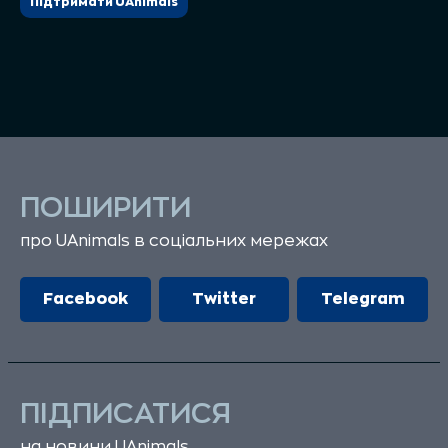
Підтримати UAnimals
ПОШИРИТИ
про UAnimals в соціальних мережах
Facebook
Twitter
Telegram
ПІДПИСАТИСЯ
на новини UAnimals