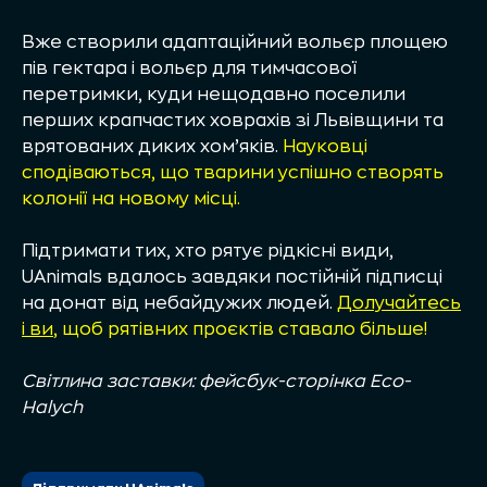
Вже створили адаптаційний вольєр площею
пів гектара і вольєр для тимчасової
перетримки, куди нещодавно поселили
перших крапчастих ховрахів зі Львівщини та
врятованих диких хом’яків.
Науковці
сподіваються, що тварини успішно створять
колонії на новому місці.
Підтримати тих, хто рятує рідкісні види,
UAnimals вдалось завдяки постійній підписці
на донат від небайдужих людей.
Долучайтесь
і ви
, щоб рятівних проєктів ставало більше!
Світлина заставки:
фейсбук-сторінка
Eco-
Halych