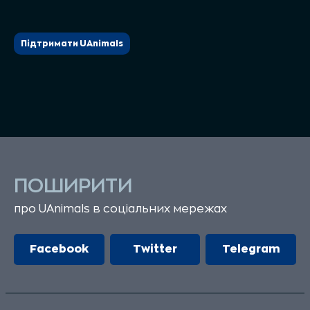
Підтримати UAnimals
ПОШИРИТИ
про UAnimals в соціальних мережах
Facebook
Twitter
Telegram