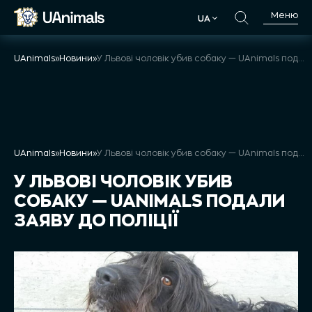
Skip
Меню
UA
to
UA
content
UAnimals
»
Новини
»
У Львові чоловік убив собаку — UAnimals подали заяву до поліції
UAnimals
»
Новини
»
У Львові чоловік убив собаку — UAnimals подали заяву до поліції
У ЛЬВОВІ ЧОЛОВІК УБИВ
СОБАКУ — UANIMALS ПОДАЛИ
ЗАЯВУ ДО ПОЛІЦІЇ