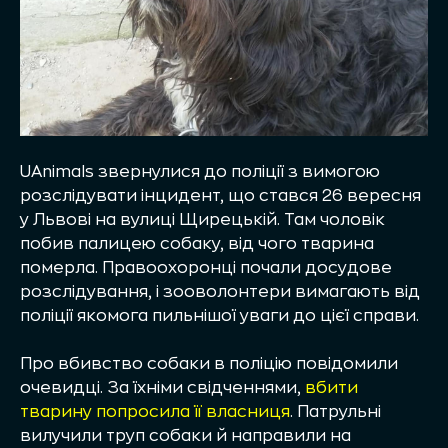
UAnimals звернулися до поліції з вимогою
розслідувати інцидент, що стався 26 вересня
у Львові на вулиці Щирецькій. Там чоловік
побив палицею собаку, від чого тварина
померла. Правоохоронці почали досудове
розслідування, і зооволонтери вимагають від
поліції якомога пильнішої уваги до цієї справи.
Про вбивство собаки в поліцію повідомили
очевидці. За їхніми свідченнями,
вбити
тварину попросила її власниця
. Патрульні
вилучили труп собаки й направили на