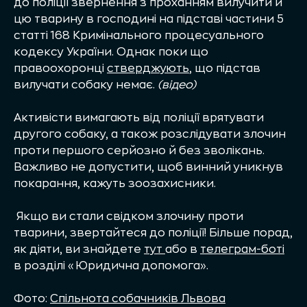
до поліції звернення з проханням вилучити й
цю тварину в господині на підставі частини
5
статті 168
Кримінального процесуального
кодексу
України. Однак поки що
правоохоронці
стверджують
, що підстав
вилучати собаку немає.
(відео)
Активісти вимагають від поліції врятувати
другого собаку, а також розслідувати злочин
проти першого серйозно й без зволікань.
Важливо не допустити, щоб винний уникнув
покарання, кажуть зоозахисники.
Якщо ви стали свідком злочину проти
тварини, звертайтеся до поліції! Більше порад,
як діяти, ви знайдете
тут
або в
телеграм-боті
в розділі «Юридична допомога».
Фото:
Спільнота собачників Львова