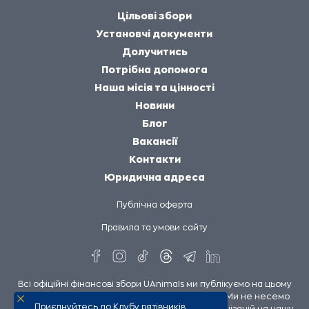
Цільові збори
Установчі документи
Долучитись
Потрібна допомога
Наша місія та цінності
Новини
Блог
Вакансії
Контакти
Юридична адреса
Публічна оферта
Правила та умови сайту
Всі офіційні фінансові збори UAnimals ми публікуємо на цьому
сайті та на сторінках UAnimals у соцмережах. Ми не несемо
Приєднуйтесь до Клубу рятівників