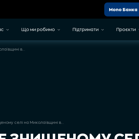
Mono Банка
ас
Що ми робимо
Підтримати
Проєкти
У майже знищеному селі на Миколаївщині волонтер роздав 200 кілограмів корму для тварин від UAnimals
У майже знищеному селі на Миколаївщині волонтер роздав 200 кілограмів корму для тварин від UAnimals