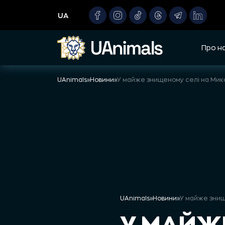
Skip
UA
to
content
Про н
UAnimals
»
Новини
»
UAnimals
»
Новини
»