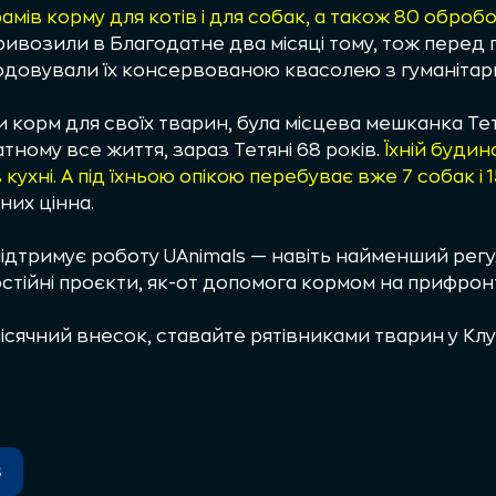
амів корму для котів і для собак, а також 80 обробо
ивозили в Благодатне два місяці тому, тож перед
одовували їх консервованою квасолею з гуманітар
 корм для своїх тварин, була місцева мешканка Тет
тному все життя, зараз Тетяні 68 років.
Їхній буди
кухні. А під їхньою опікою перебуває вже 7 собак і 1
них цінна.
 підтримує роботу UAnimals — навіть найменший рег
стійні проєкти, як-от допомога кормом на прифрон
ісячний внесок, ставайте
рятівниками тварин у Клу
s