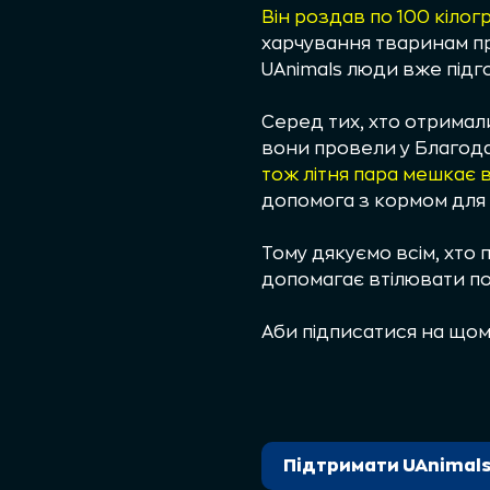
Він роздав по 100 кілогр
харчування тваринам пр
UAnimals люди вже підг
Серед тих, хто отримали
вони провели у Благода
тож літня пара мешкає в 
допомога з кормом для 
Тому дякуємо всім, хто
допомагає втілювати по
Аби підписатися на щом
Підтримати UAnimal