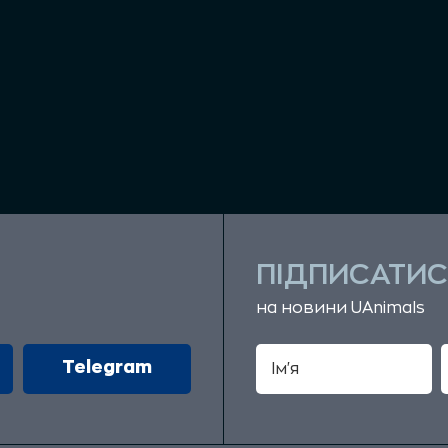
ПІДПИСАТИС
на новини UAnimals
Telegram