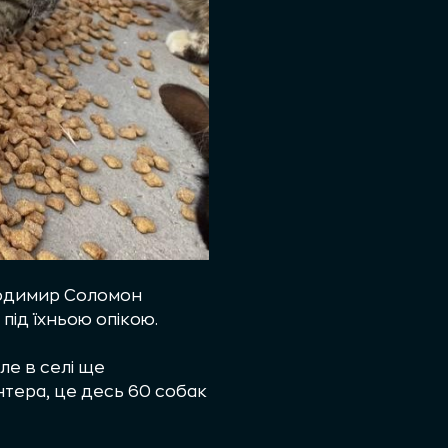
олодимир Соломон
під їхньою опікою.
ле в селі ще
нтера, це десь 60 собак