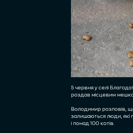
5 червня у селі Благод
роздав місцевим мешкан
Володимир розповів, 
залишаються люди, які 
і понад 100 котів.