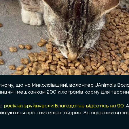
атному, що на Миколаївщині, волонтер UAnimals В
цям і мешканкам 200 кілограмів корму для тварин 
що
росіяни зруйнували Благодатне відсотків на 90.
А
піклуються про тамтешніх тварин. За оцінками воло