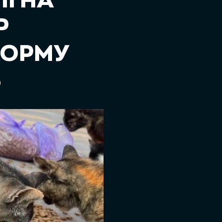
І НА
Р
КОРМУ
S