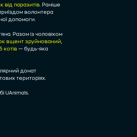
к від паразитів.
Раніше
 приїздом волонтера
ної допомоги.
яна. Разом із чоловіком
нок вщент зруйнований,
5 котів
— будь-яка
улярний донат
тових територіях.
бі UAnimals
.