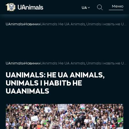
Skip
Меню
UA
to
UA
content
UAnimals
»
Новини
»
UAnimals: Не UA Animals, Unimals і навіть не UAanimals
UAnimals
»
Новини
»
UAnimals: Не UA Animals, Unimals і навіть не UAanimals
UANIMALS: НЕ UA ANIMALS,
UNIMALS І НАВІТЬ НЕ
UAANIMALS