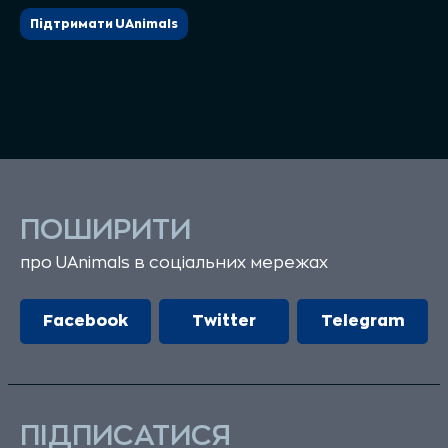
Підтримати UAnimals
ПОШИРИТИ
про UAnimals в соціальних мережах
Facebook
Twitter
Telegram
ПІДПИСАТИСЯ