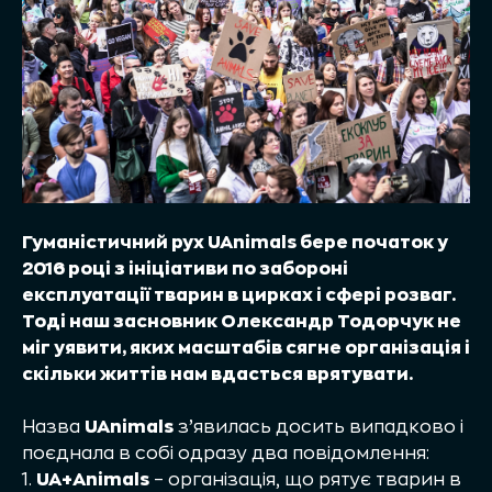
Гуманістичний рух UAnimals бере початок у
2016 році з ініціативи по забороні
експлуатації тварин в цирках і сфері розваг.
Тоді наш засновник Олександр Тодорчук не
міг уявити, яких масштабів сягне організація і
скільки життів нам вдасться врятувати.
Назва
UAnimals
з’явилась досить випадково і
поєднала в собі одразу два повідомлення:
1.
UA+Animals
– організація, що рятує тварин в