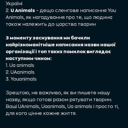
Україні
2.
U Animals
– дещо сленгове написання You
Animals, як нагадування про те, що людина
також належить до царства тварин
З моменту заснування ми бачили
найрізноманітніше написання назви нашої
організації і топ таких помилок виглядає
наступним чином:
1. Ua animals
2. UAanimals
3. Youanimals
Зрештою, не важливо, як ви пишете нашу
назву, якщо готові разом рятувати тварин.
Ваші UAnimals, Uaanimals, Ua animals і просто ті,
для кого цінне кожне життя.