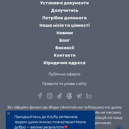
Установчі документи
Долучитись
Потрібна допомога
Наша місія та цінності
Новини
Блог
Вакансії
Контакти
Юридична адреса
Публічна оферта
Правила та умови сайту
Всі офіційні фінансові збори UAnimals ми публікуємо на цьому
сайті та на сторінках UAnimals у соцмережах. Ми не несемо
Приєднуйтесь до Клубу рятівників
відповідальності за збори інших людей чи організацій на нашу
тварин щомісячною пожертвою! Мале
підтримку, опубліковані на сторонніх майданчиках.
добро — великі результати
UAnimals @ 2026