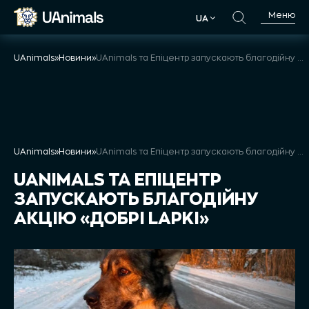
Skip
Меню
UA
to
UA
content
UAnimals
»
Новини
»
UAnimals та Епіцентр запускають благодійну акцію «Добрі Lapki»
UAnimals
»
Новини
»
UAnimals та Епіцентр запускають благодійну акцію «Добрі Lapki»
UANIMALS ТА ЕПІЦЕНТР
ЗАПУСКАЮТЬ БЛАГОДІЙНУ
АКЦІЮ «ДОБРІ LAPKI»