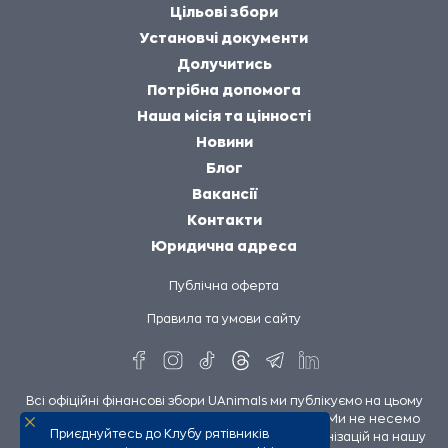
Цільові збори
Установчі документи
Долучитись
Потрібна допомога
Наша місія та цінності
Новини
Блог
Вакансії
Контакти
Юридична адреса
Публічна оферта
Правила та умови сайту
Всі офіційні фінансові збори UAnimals ми публікуємо на цьому
сайті та на сторінках UAnimals у соцмережах. Ми не несемо
Приєднуйтесь до Клубу рятівників
відповідальності за збори інших людей чи організацій на нашу