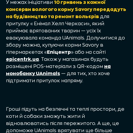
У межах ініціативи
10 гривень з кожної
консерви вологого корму Savory передадуть
на будівництво та ремонт вольєрів
для
притулку «Енімал Хелп Черкаси», який
приймає врятованих тварин — усіх їх
евакуювала команда UAnimals. Долучитися до
збору можна, купуючи корми Savory в
гіпермаркетах «
Епіцентр
» або на сайті
epicentrk.ua
. Також у магазинах будуть
розміщені POS-матеріали з QR-кодом
на
монобанку UAnimals
— для тих, хто хоче
підтримати притулок напряму.
Гроші підуть на безпечні та теплі простори, де
коти й собаки зможуть жити й
відновлюватись після пережитого. А ще, це
допоможе UAnimals врятувати ще більше