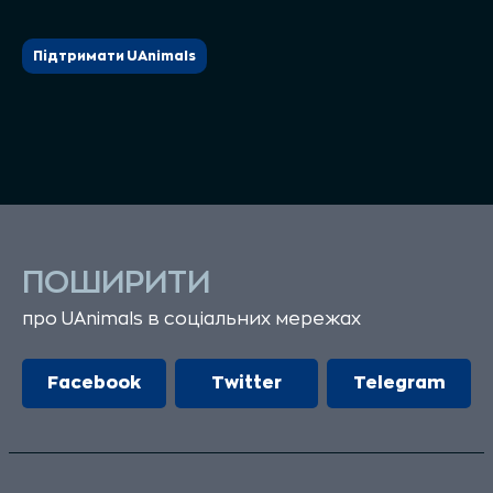
Підтримати UAnimals
ПОШИРИТИ
про UAnimals в соціальних мережах
Facebook
Twitter
Telegram