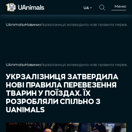
Skip
Меню
UA
to
UA
content
UAnimals
»
Новини
»
Укрзалізниця затвердила нові правила перевезення тварин у поїздах. Їх розробляли спільно з UAnimals
UAnimals
»
Новини
»
Укрзалізниця затвердила нові правила перевезення тварин у поїздах. Їх розробляли спільно з UAnimals
УКРЗАЛІЗНИЦЯ ЗАТВЕРДИЛА
НОВІ ПРАВИЛА ПЕРЕВЕЗЕННЯ
ТВАРИН У ПОЇЗДАХ. ЇХ
РОЗРОБЛЯЛИ СПІЛЬНО З
UANIMALS