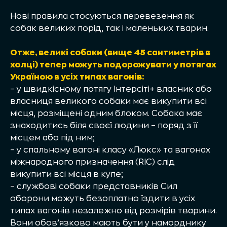
Нові правила стосуються перевезення як
собак великих порід, так і маленьких тварин.
Отже, великі собаки (вище 45 сантиметрів в
холці) тепер можуть подорожувати у потягах
Україною в усіх типах вагонів:
– у швидкісному потягу Інтерсіті+ власник або
власниця великого собаки має викупити всі
місця, розміщені одним блоком. Собака має
знаходитись біля своєї людини – поряд з її
місцем або під ним;
– у спальному вагоні класу «Люкс» та вагонах
міжнародного призначення (RIC) слід
викупити всі місця в купе;
– службові собаки представників Сил
оборони можуть безоплатно їздити в усіх
типах вагонів незалежно від розмірів тварини.
Вони обов’язково мають бути у наморднику