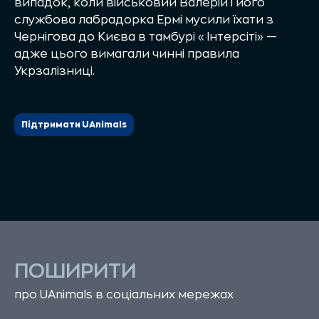
випадок, коли військовий Валерій і його
службова лабрадорка Ермі мусили їхати з
Чернігова до Києва в тамбурі «Інтерсіті» —
адже цього вимагали чинні правила
Укрзалізниці.
Підтримати UAnimals
ПОШИРИТИ
про UAnimals в соціальних мережах